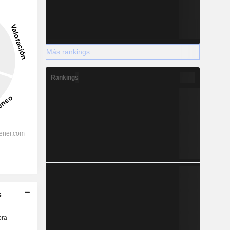
Más rankings
Rankings
s
ra