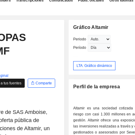
nsiders
Transcripciones
Comunicados
Publs. oficiales
Otros idiomas
Gráfico Altamir
 OPAS
Periodo
MF
Período
LTA: Gráfico dinámico
iginal
a tus fuentes
Comparte
Perfil de la empresa
Altamir es una sociedad cotizada 
bre de SAS Amboise,
riesgo con casi 1.300 millones en a
ferta pública de
gestión. Altamir ofrece una exposic
las inversiones realizadas a través y
ciones de Altamir, un
gestionados o asesorados por Sev