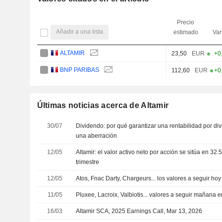
Precio
Añadir a una lista
estimado
Var
ALTAMIR
23,50
EUR
+0
BNP PARIBAS
112,60
EUR
+0
Últimas noticias acerca de Altamir
30/07
Dividendo: por qué garantizar una rentabilidad por div
una aberración
12/05
Altamir: el valor activo neto por acción se sitúa en 32.
trimestre
12/05
Atos, Fnac Darty, Chargeurs... los valores a seguir hoy
11/05
Pluxee, Lacroix, Valbiotis... valores a seguir mañana e
16/03
Altamir SCA, 2025 Earnings Call, Mar 13, 2026