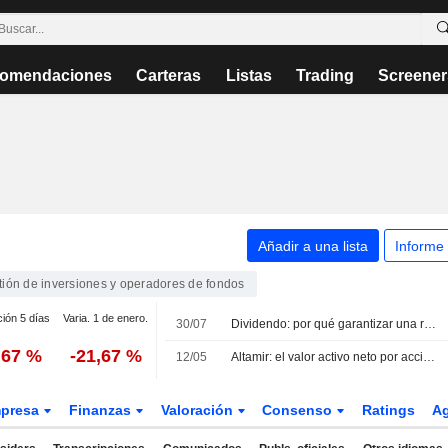
omendaciones
Carteras
Listas
Trading
Screener
Añadir a una lista
Informe
tión de inversiones y operadores de fondos
ción 5 días
Varia. 1 de enero.
30/07
Dividendo: por qué garantizar una rentabilidad por dividendo al accionista es una aberración
,67 %
-21,67 %
12/05
Altamir: el valor activo neto por acción se sitúa en 32.59 euros en el primer trimestre
presa
Finanzas
Valoración
Consenso
Ratings
A