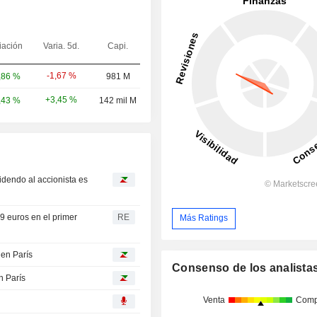
iación
Varia. 5d.
Capi.
-1,67 %
,86 %
981 M
+3,45 %
,43 %
142 mil M
idendo al accionista es
59 euros en el primer
RE
Más Ratings
 en París
Consenso de los analista
n París
Venta
Comp