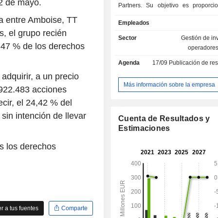
2 de mayo.
Partners. Su objetivo es proporci
accionistas una revalorización del
da entre Amboise, TT
Empleados
largo plazo y dividendos regulares 
, el grupo recién
en una cartera diversificada de e
Sector
Gestión de in
rápido crecimiento de los se
5,47 % de los derechos
operadores
especialización de Apax (Tec
Agenda
17/09
Publicación de resultado
Telecomunicaciones y Me
Comunicación, Distribución y 
dquirir, a un precio
Consumo, Sanidad, Servicios a E
Más información sobre la empresa
8.922.483 acciones
Servicios Financieros).
cir, el 24,42 % del
sin intención de llevar
Cuenta de Resultados y
Estimaciones
s los derechos
 a tus fuentes
Comparte