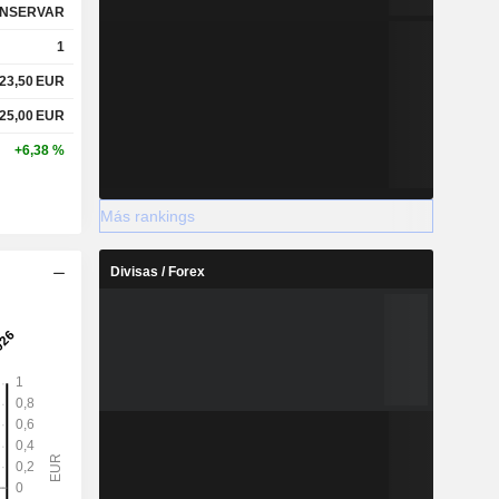
NSERVAR
1
23,50
EUR
25,00
EUR
+6,38 %
Más rankings
Divisas / Forex