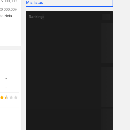
Mis listas
Rankings
-
-
-
-