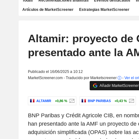
Todas
Recomendaciones analistas
Eventos destacados
I
Artículos de MarketScreener
Estrategias MarketScreener
Altamir: proyecto de
presentado ante la A
Publicado el 16/06/2025 a 10:12
MarketScreener.com - Traducido por Marketscreener
-
Ver el or
Añadir MarketScreener 
ALTAMIR
+0,86 %
BNP PARIBAS
+0,43 %
BNP Paribas y Crédit Agricole CIB, en nom
han presentado ante la AMF un proyecto de o
adquisición simplificada (OPAS) sobre las ac