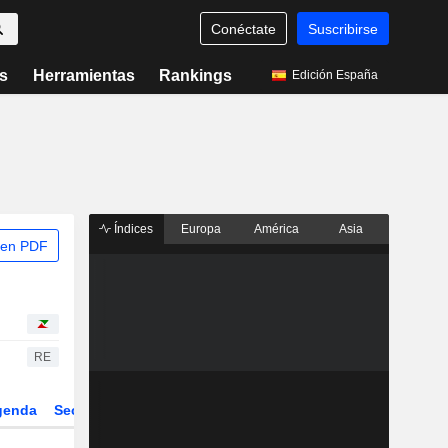
Conéctate
Suscribirse
s
Herramientas
Rankings
Edición España
Índices
Europa
América
Asia
 en PDF
RE
genda
Sector
Derivados