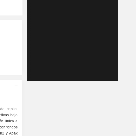
de capital
ctivos bajo
ión única a
 con fondos
en2 y Apax