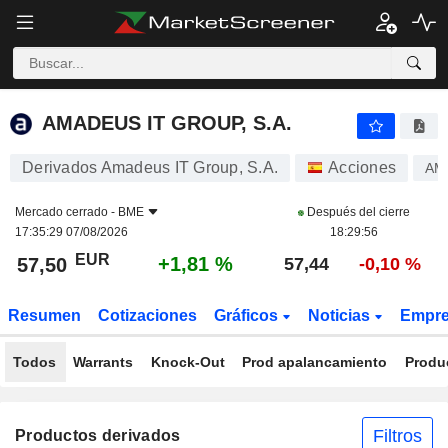
AMADEUS IT GROUP, S.A.
57,50
€
+1,81 %
AMADEUS IT GROUP, S.A.
Derivados Amadeus IT Group, S.A.
Acciones
AM
Mercado cerrado -
BME
Después del cierre
17:35:29 07/08/2026
18:29:56
EUR
+1,81 %
57,50
57,44
-0,10 %
Resumen
Cotizaciones
Gráficos
Noticias
Empr
Todos
Warrants
Knock-Out
Prod apalancamiento
Produ
Filtros
Productos derivados