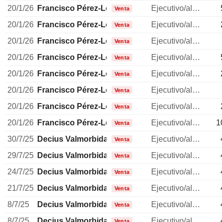
20/1/26
Francisco Pérez-Lozao Rüter
Ejecutivo/alto directivo
Venta
20/1/26
Francisco Pérez-Lozao Rüter
Ejecutivo/alto directivo
Venta
20/1/26
Francisco Pérez-Lozao Rüter
Ejecutivo/alto directivo
Venta
20/1/26
Francisco Pérez-Lozao Rüter
Ejecutivo/alto directivo
Venta
20/1/26
Francisco Pérez-Lozao Rüter
Ejecutivo/alto directivo
Venta
20/1/26
Francisco Pérez-Lozao Rüter
Ejecutivo/alto directivo
Venta
20/1/26
Francisco Pérez-Lozao Rüter
Ejecutivo/alto directivo
Venta
20/1/26
Francisco Pérez-Lozao Rüter
Ejecutivo/alto directivo
1
Venta
30/7/25
Decius Valmorbida
Ejecutivo/alto directivo
Venta
29/7/25
Decius Valmorbida
Ejecutivo/alto directivo
Venta
24/7/25
Decius Valmorbida
Ejecutivo/alto directivo
Venta
21/7/25
Decius Valmorbida
Ejecutivo/alto directivo
Venta
8/7/25
Decius Valmorbida
Ejecutivo/alto directivo
Venta
8/7/25
Decius Valmorbida
Ejecutivo/alto directivo
Venta