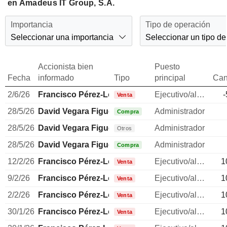
en Amadeus IT Group, S.A.
Importancia
Tipo de operación
Seleccionar una importancia
Seleccionar un tipo de
Accionista bien
Puesto
Fecha
informado
Tipo
principal
Can
2/6/26
Francisco Pérez-Lozao Rüter
Ejecutivo/alto directivo
-
Venta
28/5/26
David Vegara Figueras
Administrador
Compra
28/5/26
David Vegara Figueras
Administrador
Otros
28/5/26
David Vegara Figueras
Administrador
Compra
12/2/26
Francisco Pérez-Lozao Rüter
Ejecutivo/alto directivo
1
Venta
9/2/26
Francisco Pérez-Lozao Rüter
Ejecutivo/alto directivo
1
Venta
2/2/26
Francisco Pérez-Lozao Rüter
Ejecutivo/alto directivo
1
Venta
30/1/26
Francisco Pérez-Lozao Rüter
Ejecutivo/alto directivo
1
Venta