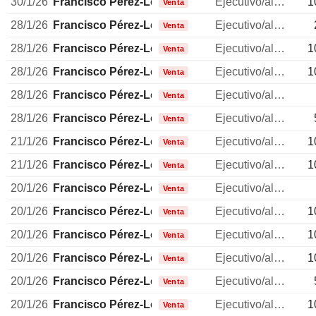
30/1/26
Francisco Pérez-Lozao Rüter
Ejecutivo/alto directivo
1
Venta
28/1/26
Francisco Pérez-Lozao Rüter
Ejecutivo/alto directivo
Venta
28/1/26
Francisco Pérez-Lozao Rüter
Ejecutivo/alto directivo
1
Venta
28/1/26
Francisco Pérez-Lozao Rüter
Ejecutivo/alto directivo
1
Venta
28/1/26
Francisco Pérez-Lozao Rüter
Ejecutivo/alto directivo
Venta
28/1/26
Francisco Pérez-Lozao Rüter
Ejecutivo/alto directivo
Venta
21/1/26
Francisco Pérez-Lozao Rüter
Ejecutivo/alto directivo
1
Venta
21/1/26
Francisco Pérez-Lozao Rüter
Ejecutivo/alto directivo
1
Venta
20/1/26
Francisco Pérez-Lozao Rüter
Ejecutivo/alto directivo
Venta
20/1/26
Francisco Pérez-Lozao Rüter
Ejecutivo/alto directivo
1
Venta
20/1/26
Francisco Pérez-Lozao Rüter
Ejecutivo/alto directivo
1
Venta
20/1/26
Francisco Pérez-Lozao Rüter
Ejecutivo/alto directivo
1
Venta
20/1/26
Francisco Pérez-Lozao Rüter
Ejecutivo/alto directivo
Venta
20/1/26
Francisco Pérez-Lozao Rüter
Ejecutivo/alto directivo
1
Venta