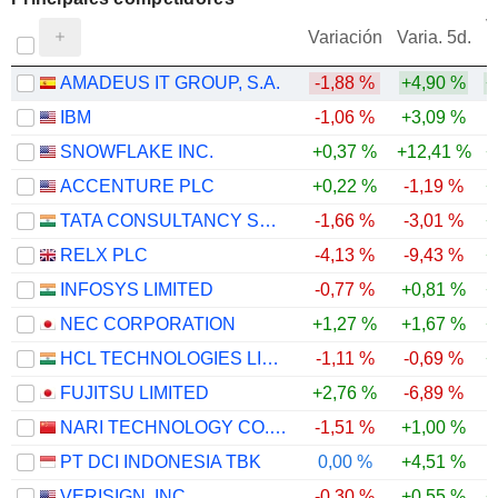
V
Variación
Varia. 5d.
AMADEUS IT GROUP, S.A.
-1,88 %
+4,90 %
+
IBM
-1,06 %
+3,09 %
-
SNOWFLAKE INC.
+0,37 %
+12,41 %
+
ACCENTURE PLC
+0,22 %
-1,19 %
+
TATA CONSULTANCY SERVICES LTD.
-1,66 %
-3,01 %
+
RELX PLC
-4,13 %
-9,43 %
+
INFOSYS LIMITED
-0,77 %
+0,81 %
+
NEC CORPORATION
+1,27 %
+1,67 %
+
HCL TECHNOLOGIES LIMITED
-1,11 %
-0,69 %
+
FUJITSU LIMITED
+2,76 %
-6,89 %
NARI TECHNOLOGY CO., LTD.
-1,51 %
+1,00 %
PT DCI INDONESIA TBK
0,00 %
+4,51 %
VERISIGN. INC.
-0,30 %
+0,55 %
+