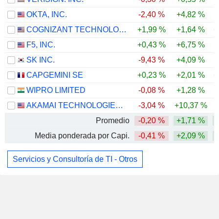
OKTA, INC.
-2,40 %
+4,82 %
COGNIZANT TECHNOLOGY SOLUTIONS CORPORATION
+1,99 %
+1,64 %
+
F5, INC.
+0,43 %
+6,75 %
SK INC.
-9,43 %
+4,09 %
-
CAPGEMINI SE
+0,23 %
+2,01 %
+
WIPRO LIMITED
-0,08 %
+1,28 %
AKAMAI TECHNOLOGIES, INC.
-3,04 %
+10,37 %
Promedio
-0,20 %
+1,71 %
Media ponderada por Capi.
-0,41 %
+2,09 %
Servicios y Consultoría de TI - Otros