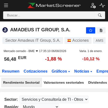
AMADEUS IT GROUP, S.A.
56,48
€
-1,88 %
AMADEUS IT GROUP, S.A.
Sector Amadeus IT Group, S.A.
Acciones
AMS
Mercado cerrado -
BME
17:35:10 06/08/2026
Varia. 1 de enero.
EUR
-1,88 %
56,48
-10,12 %
Resumen
Cotizaciones
Gráficos
Noticias
Empr
Rendimiento Sectorial
Valoraciones sectoriales
Dividendos 
Sector:
Región: