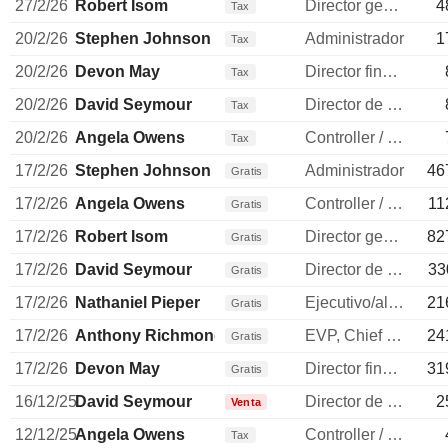
27/2/26
Robert Isom
Director general
4
Tax
20/2/26
Stephen Johnson
Administrador
1
Tax
20/2/26
Devon May
Director financiero
Tax
20/2/26
David Seymour
Director de operaciones
Tax
20/2/26
Angela Owens
Controller / auditor
Tax
17/2/26
Stephen Johnson
Administrador
46
Gratis
17/2/26
Angela Owens
Controller / auditor
11
Gratis
17/2/26
Robert Isom
Director general
82
Gratis
17/2/26
David Seymour
Director de operaciones
33
Gratis
17/2/26
Nathaniel Pieper
Ejecutivo/alto directivo
21
Gratis
17/2/26
Anthony Richmond
EVP, Chief Legal Officer
24
Gratis
17/2/26
Devon May
Director financiero
31
Gratis
16/12/25
David Seymour
Director de operaciones
2
Venta
12/12/25
Angela Owens
Controller / auditor
Tax