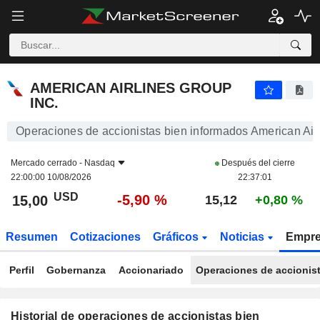
AMERICAN AIRLINES GROUP INC.
AMERICAN AIRLINES GROUP
INC.
Operaciones de accionistas bien informados American Airl
Mercado cerrado -
Nasdaq
Después del cierre
22:00:00 10/08/2026
22:37:01
USD
-5,90 %
15,00
15,12
+0,80 %
Resumen
Cotizaciones
Gráficos
Noticias
Empr
Perfil
Gobernanza
Accionariado
Operaciones de accionis
Historial de operaciones de accionistas bien