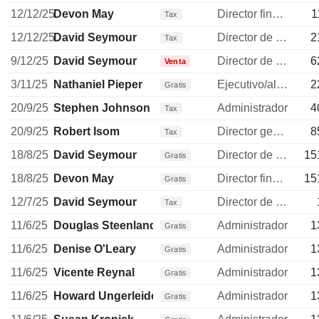
12/12/25
Devon May
Director financiero
1
Tax
12/12/25
David Seymour
Director de operaciones
2
Tax
9/12/25
David Seymour
Director de operaciones
6
Venta
3/11/25
Nathaniel Pieper
Ejecutivo/alto directivo
2
Gratis
20/9/25
Stephen Johnson
Administrador
4
Tax
20/9/25
Robert Isom
Director general
8
Tax
18/8/25
David Seymour
Director de operaciones
15
Gratis
18/8/25
Devon May
Director financiero
15
Gratis
12/7/25
David Seymour
Director de operaciones
Tax
11/6/25
Douglas Steenland
Administrador
1
Gratis
11/6/25
Denise O'Leary
Administrador
1
Gratis
11/6/25
Vicente Reynal
Administrador
1
Gratis
11/6/25
Howard Ungerleider
Administrador
1
Gratis