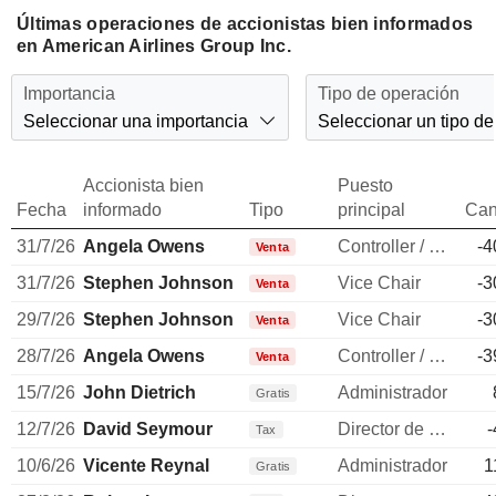
Últimas operaciones de accionistas bien informados
en American Airlines Group Inc.
Importancia
Tipo de operación
Seleccionar una importancia
Seleccionar un tipo de
Accionista bien
Puesto
Fecha
informado
Tipo
principal
Can
31/7/26
Angela Owens
Controller / auditor
-4
Venta
31/7/26
Stephen Johnson
Vice Chair
-3
Venta
29/7/26
Stephen Johnson
Vice Chair
-3
Venta
28/7/26
Angela Owens
Controller / auditor
-3
Venta
15/7/26
John Dietrich
Administrador
Gratis
12/7/26
David Seymour
Director de operaciones
-
Tax
10/6/26
Vicente Reynal
Administrador
1
Gratis