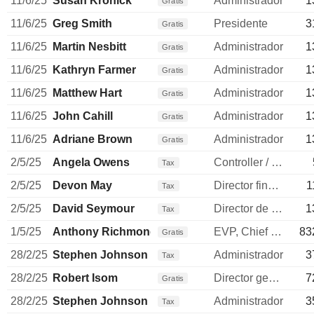
11/6/25
Susan Kronick
Administrador
1
Gratis
11/6/25
Greg Smith
Presidente
3
Gratis
11/6/25
Martin Nesbitt
Administrador
1
Gratis
11/6/25
Kathryn Farmer
Administrador
1
Gratis
11/6/25
Matthew Hart
Administrador
1
Gratis
11/6/25
John Cahill
Administrador
1
Gratis
11/6/25
Adriane Brown
Administrador
1
Gratis
2/5/25
Angela Owens
Controller / auditor
Tax
2/5/25
Devon May
Director financiero
1
Tax
2/5/25
David Seymour
Director de operaciones
1
Tax
1/5/25
Anthony Richmond
EVP, Chief Legal Officer
83
Gratis
28/2/25
Stephen Johnson
Administrador
3
Tax
28/2/25
Robert Isom
Director general
7
Gratis
28/2/25
Stephen Johnson
Administrador
3
Tax