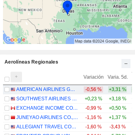
Aerolíneas Regionales
V
Variación
Varia. 5d.
AMERICAN AIRLINES GROUP INC.
-0,56 %
+3,31 %
+
SOUTHWEST AIRLINES CO.
+0,23 %
+3,18 %
+
EXCHANGE INCOME CORPORATION
-0,99 %
+0,50 %
+
JUNEYAO AIRLINES CO., LTD
-1,16 %
+1,37 %
-
ALLEGIANT TRAVEL COMPANY
-1,60 %
-3,43 %
+