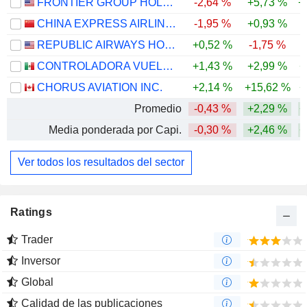
FRONTIER GROUP HOLDINGS, INC.
-2,64 %
+5,73 %
+
CHINA EXPRESS AIRLINES CO.,LTD
-1,95 %
+0,93 %
-
REPUBLIC AIRWAYS HOLDINGS INC.
+0,52 %
-1,75 %
CONTROLADORA VUELA COMPAÑÍA DE AVIACIÓN, S.A.B. DE C.V.
+1,43 %
+2,99 %
+
CHORUS AVIATION INC.
+2,14 %
+15,62 %
+
Promedio
-0,43 %
+2,29 %
+
Media ponderada por Capi.
-0,30 %
+2,46 %
+
Ver todos los resultados del sector
Ratings
Trader
Inversor
Global
Calidad de las publicaciones