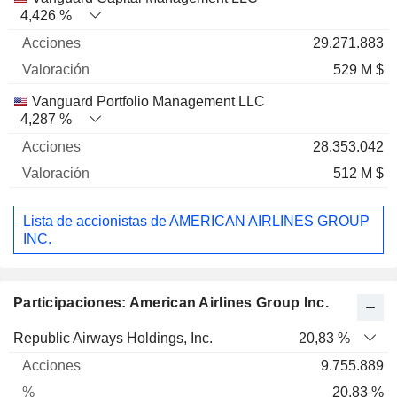
4,426 %
29.271.883
529 M $
Vanguard Portfolio Management LLC
4,287 %
28.353.042
512 M $
Lista de accionistas de AMERICAN AIRLINES GROUP
INC.
Participaciones: American Airlines Group Inc.
Nombre
Acciones
%
Valoración
Republic Airways Holdings, Inc.
20,83 %
9.755.889
20,83 %