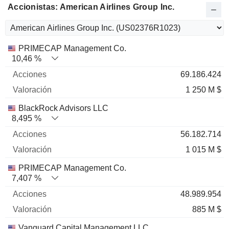
Accionistas: American Airlines Group Inc.
Nombre
Acciones
%
Valoración
PRIMECAP Management Co.
10,46 %
69.186.424
1 250 M $
BlackRock Advisors LLC
8,495 %
56.182.714
1 015 M $
PRIMECAP Management Co.
7,407 %
48.989.954
885 M $
Vanguard Capital Management LLC