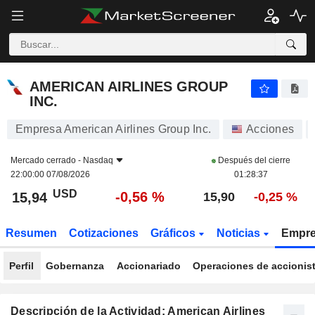
AMERICAN AIRLINES GROUP INC.
15,94
$
-0,56 %
AMERICAN AIRLINES GROUP
INC.
Empresa American Airlines Group Inc.
Acciones
Mercado cerrado -
Nasdaq
Después del cierre
22:00:00 07/08/2026
01:28:37
USD
-0,56 %
15,94
15,90
-0,25 %
Resumen
Cotizaciones
Gráficos
Noticias
Empr
Perfil
Gobernanza
Accionariado
Operaciones de accionis
Descripción de la Actividad: American Airlines