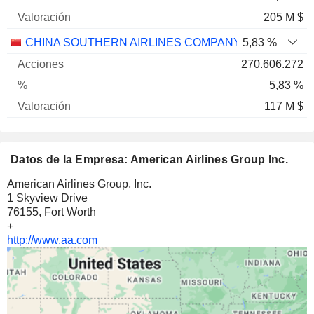
205 M $
CHINA SOUTHERN AIRLINES COMPANY LIMITED
5,83 %
270.606.272
5,83 %
117 M $
Datos de la Empresa: American Airlines Group Inc.
American Airlines Group, Inc.
1 Skyview Drive
76155, Fort Worth
+
http://www.aa.com