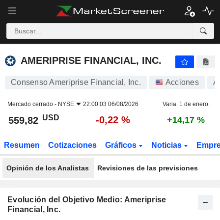
AMERIPRISE FINANCIAL, INC.
559,82
$
-0,22 %
AMERIPRISE FINANCIAL, INC.
Consenso Ameriprise Financial, Inc.
Acciones
A
Mercado cerrado -
NYSE
22:00:03 06/08/2026
Varia. 1 de enero.
USD
-0,22 %
559,82
+14,17 %
Resumen
Cotizaciones
Gráficos
Noticias
Empr
Opinión de los Analistas
Revisiones de las previsiones
Evolución del Objetivo Medio: Ameriprise
Financial, Inc.