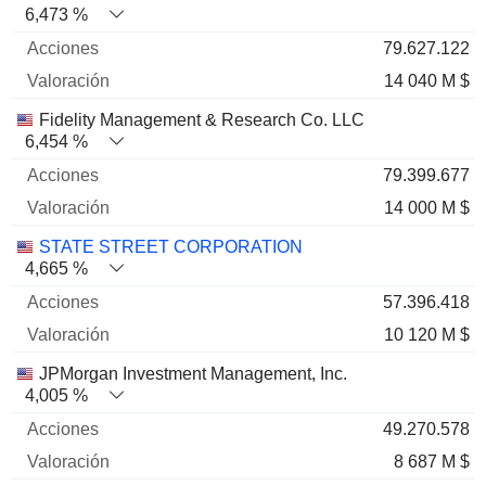
6,473 %
79.627.122
14 040 M $
Fidelity Management & Research Co. LLC
6,454 %
79.399.677
14 000 M $
STATE STREET CORPORATION
4,665 %
57.396.418
10 120 M $
JPMorgan Investment Management, Inc.
4,005 %
49.270.578
8 687 M $