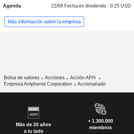
Austria
0,02 %
Agenda
22/09
Fecha ex dividendo - 0.25 USD
China
0,02 %
Eslovenia
0,01 %
Más información sobre la empresa
Islas Caimán
0,01 %
Portugal
0,01 %
Sudafrica
0,01 %
Bolsa de valores
Acciones
Acción APH
Empresa Amphenol Corporation
Accionariado
+ 1.300.000
Más de 20 años
miembros
a tu lado