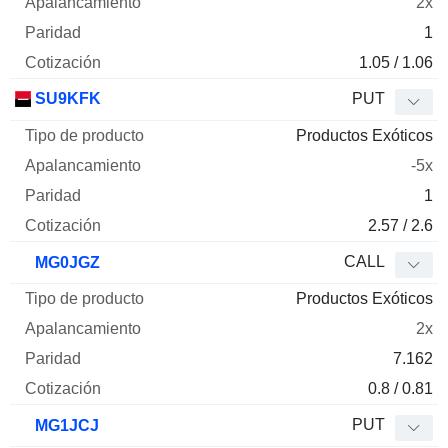
2x
1
1.05 / 1.06
SU9KFK
PUT
Productos Exóticos
-5x
1
2.57 / 2.6
CALL
MG0JGZ
Productos Exóticos
2x
7.162
0.8 / 0.81
PUT
MG1JCJ