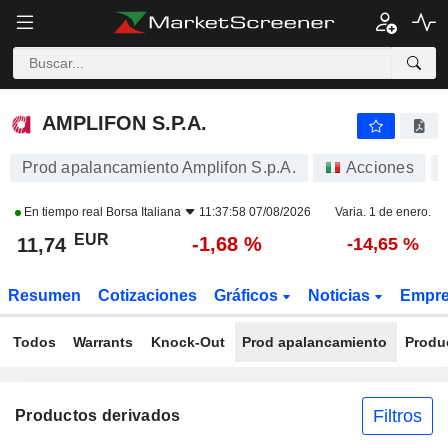
AMPLIFON S.P.A.
11,74
€
-1,68 %
AMPLIFON S.P.A.
Prod apalancamiento Amplifon S.p.A.
Acciones
En tiempo real
Borsa Italiana
11:37:58 07/08/2026
Varia. 1 de enero.
EUR
-1,68 %
11,74
-14,65 %
Resumen
Cotizaciones
Gráficos
Noticias
Empr
Todos
Warrants
Knock-Out
Prod apalancamiento
Produ
Filtros
Productos derivados