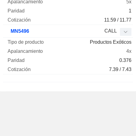
5x
1
11.59 / 11.77
CALL
MN5496
Productos Exóticos
4x
0.376
7.39 / 7.43