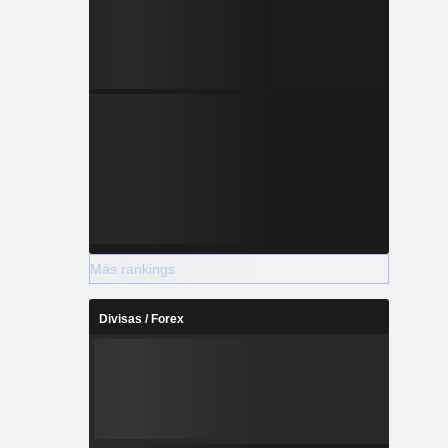
Más rankings
Divisas / Forex