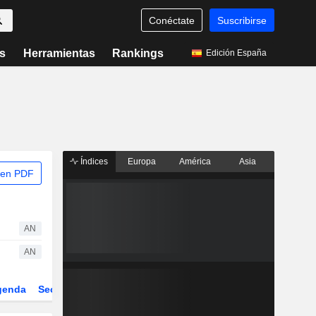
Conéctate
Suscribirse
s
Herramientas
Rankings
Edición España
Índices
Europa
América
Asia
 en PDF
AN
AN
genda
Sector
Derivados
ETFs