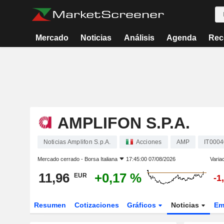
Mercado
Noticias
Análisis
Agenda
Rec
AMPLIFON S.P.A.
Noticias Amplifon S.p.A.
Acciones
AMP
IT000
Mercado cerrado -
Borsa Italiana
17:45:00 07/08/2026
Varia
11,96
+0,17 %
EUR
-1
Resumen
Cotizaciones
Gráficos
Noticias
Em