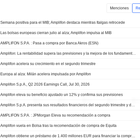
Menciones
Re
Semana positiva para el MIB; Amplifon destaca mientras Italgas retrocede
Las bolsas europeas cierran julio al alza; Amplifon impulsa al MIB
AMPLIFON S.P.A. : Pasa a compra por Banca Akros (ESN)
Amplifon: La rentabilidad supera las previsiones y la mejora de los fundamentales apunta a una revisión al alza de los objetivos
Amplifon acelera su crecimiento en el segundo trimestre
Europa al alza: Milán acelera impulsada por Amplifon
Amplifon S.p.A., Q2 2026 Earnings Call, Jul 30, 2026
Amplifon eleva su beneficio ajustado un 12% y confirma sus previsiones
Amplifon S.p.A. presenta sus resultados financieros del segundo trimestre y del primer semestre de 2026
AMPLIFON S.P.A. : JPMorgan Eleva su recomendación a compra
Amplifon vuela en Bolsa tras la recomendación de compra de Equita
Amplifon obtiene un préstamo de 1.400 millones EUR para financiar la compra de GN Hearing