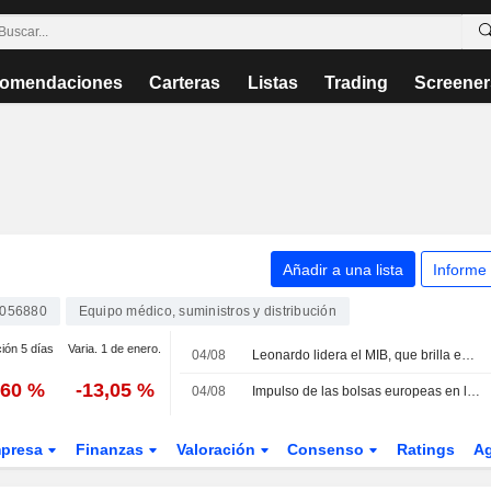
omendaciones
Carteras
Listas
Trading
Screener
Añadir a una lista
Informe
4056880
Equipo médico, suministros y distribución
ción 5 días
Varia. 1 de enero.
04/08
Leonardo lidera el MIB, que brilla entre las plazas europeas
,60 %
-13,05 %
04/08
Impulso de las bolsas europeas en la apertura; el sector de defensa brilla en el MIB
presa
Finanzas
Valoración
Consenso
Ratings
A