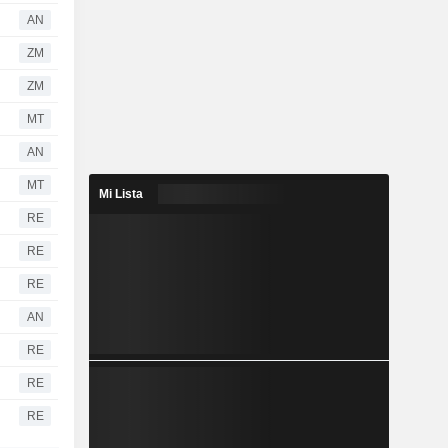
AN
ZM
ZM
MT
AN
MT
Mi Lista
RE
RE
RE
AN
RE
RE
RE