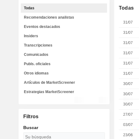
Todas
Todas
Recomendaciones analistas
31/07
Eventos destacados
31/07
Insiders
31/07
Transcripciones
31/07
Comunicados
31/07
Publs. oficiales
Otros idiomas
31/07
Artículos de MarketScreener
30/07
Estrategias MarketScreener
30/07
30/07
27/07
Filtros
03/07
Buscar
23/06