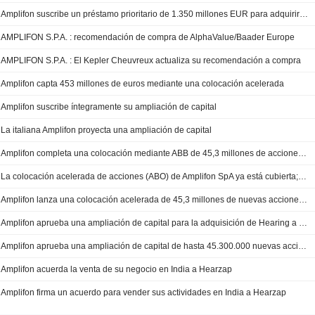
Amplifon suscribe un préstamo prioritario de 1.350 millones EUR para adquirir GN Hearing
AMPLIFON S.P.A. : recomendación de compra de AlphaValue/Baader Europe
AMPLIFON S.P.A. : El Kepler Cheuvreux actualiza su recomendación a compra
Amplifon capta 453 millones de euros mediante una colocación acelerada
Amplifon suscribe íntegramente su ampliación de capital
La italiana Amplifon proyecta una ampliación de capital
Amplifon completa una colocación mediante ABB de 45,3 millones de acciones a 10 euros por título
La colocación acelerada de acciones (ABO) de Amplifon SpA ya está cubierta; se esperan nuevas directrices, según el colocador
Amplifon lanza una colocación acelerada de 45,3 millones de nuevas acciones para la operación de GN Hearing
Amplifon aprueba una ampliación de capital para la adquisición de Hearing a GN Store Nord
Amplifon aprueba una ampliación de capital de hasta 45.300.000 nuevas acciones ordinarias mediante ABB
Amplifon acuerda la venta de su negocio en India a Hearzap
Amplifon firma un acuerdo para vender sus actividades en India a Hearzap