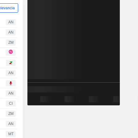
levancia
AN
AN
ZM
AN
AN
CI
ZM
AN
MT