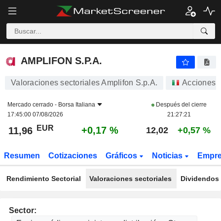
AMPLIFON S.P.A.
11,96
€
+0,17 %
AMPLIFON S.P.A.
Valoraciones sectoriales Amplifon S.p.A.
Acciones
Mercado cerrado -
Borsa Italiana
Después del cierre
17:45:00 07/08/2026
21:27:21
EUR
+0,17 %
11,96
12,02
+0,57 %
Resumen
Cotizaciones
Gráficos
Noticias
Empr
Rendimiento Sectorial
Valoraciones sectoriales
Dividendos 
Sector: