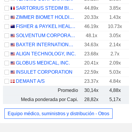
SARTORIUS STEDIM BIOTECH
44.89x
3.85x
ZIMMER BIOMET HOLDINGS, INC.
20.33x
1.43x
FISHER & PAYKEL HEALTHCARE CORPORATION LIMITED
46.19x
10.73x
SOLVENTUM CORPORATION
48.1x
3.05x
BAXTER INTERNATIONAL INC.
34.63x
2.14x
ALIGN TECHNOLOGY, INC.
23.68x
2.7x
GLOBUS MEDICAL, INC.
20.41x
2.09x
INSULET CORPORATION
22.59x
5.03x
DEMANT A/S
23.37x
4.84x
Promedio
30,14x
4,88x
Media ponderada por Capi.
28,82x
5,17x
Equipo médico, suministros y distribución - Otros