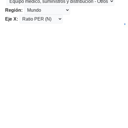
Región:
Eje X: