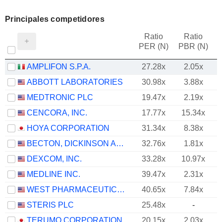
Principales competidores
Ratio
Ratio
PER (N)
PBR (N)
AMPLIFON S.P.A.
27.28x
2.05x
ABBOTT LABORATORIES
30.98x
3.88x
MEDTRONIC PLC
19.47x
2.19x
CENCORA, INC.
17.77x
15.34x
HOYA CORPORATION
31.34x
8.38x
BECTON, DICKINSON AND COMPANY
32.76x
1.81x
DEXCOM, INC.
33.28x
10.97x
MEDLINE INC.
39.47x
2.31x
WEST PHARMACEUTICAL SERVICES, INC.
40.65x
7.84x
STERIS PLC
25.48x
-
TERUMO CORPORATION
20.15x
2.03x