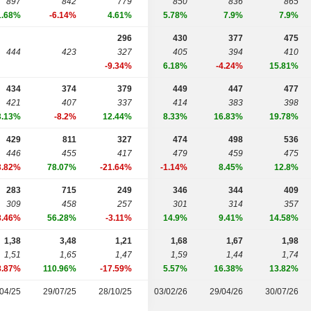
897
842
779
850
836
865
1.68%
-6.14%
4.61%
5.78%
7.9%
7.9%
296
430
377
475
444
423
327
405
394
410
-9.34%
6.18%
-4.24%
15.81%
434
374
379
449
447
477
421
407
337
414
383
398
3.13%
-8.2%
12.44%
8.33%
16.83%
19.78%
429
811
327
474
498
536
446
455
417
479
459
475
3.82%
78.07%
-21.64%
-1.14%
8.45%
12.8%
283
715
249
346
344
409
309
458
257
301
314
357
8.46%
56.28%
-3.11%
14.9%
9.41%
14.58%
1,38
3,48
1,21
1,68
1,67
1,98
1,51
1,65
1,47
1,59
1,44
1,74
8.87%
110.96%
-17.59%
5.57%
16.38%
13.82%
04/25
29/07/25
28/10/25
03/02/26
29/04/26
30/07/26