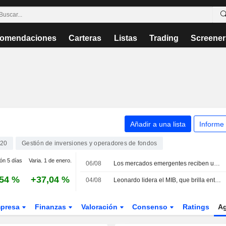
omendaciones
Carteras
Listas
Trading
Screener
Añadir a una lista
Informe
20
Gestión de inversiones y operadores de fondos
ión 5 días
Varia. 1 de enero.
06/08
Los mercados emergentes reciben una dura lección sobre el furor tecnológico
,54 %
+37,04 %
04/08
Leonardo lidera el MIB, que brilla entre las plazas europeas
presa
Finanzas
Valoración
Consenso
Ratings
A