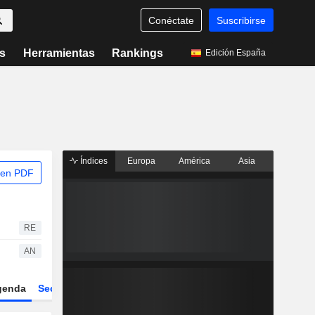
Conéctate
Suscribirse
s
Herramientas
Rankings
Edición España
Índices
Europa
América
Asia
 en PDF
RE
AN
genda
Sector
Derivados
ETFs