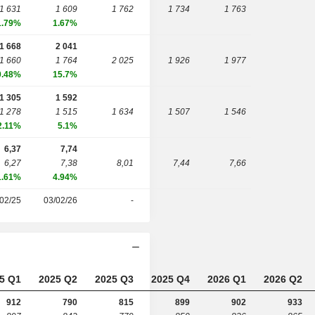
1 631
1 609
1 762
1 734
1 763
1.79%
1.67%
1 668
2 041
1 660
1 764
2 025
1 926
1 977
0.48%
15.7%
1 305
1 592
1 278
1 515
1 634
1 507
1 546
2.11%
5.1%
6,37
7,74
6,27
7,38
8,01
7,44
7,66
1.61%
4.94%
02/25
03/02/26
-
5 Q1
2025 Q2
2025 Q3
2025 Q4
2026 Q1
2026 Q2
912
790
815
899
902
933