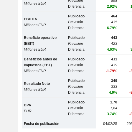
Previsión
898
Millones EUR
Diferencia
2.92%
Publicado
464
EBITDA
Previsión
435
Millones EUR
Diferencia
6.79%
Beneficio operativo
Publicado
443
(EBIT)
Previsión
423
Millones EUR
Diferencia
4.63%
Beneficios antes de
Publicado
431
Impuestos (EBT)
Previsión
439
Millones EUR
Diferencia
-1.79%
-
Publicado
349
Resultado Neto
Previsión
333
Millones EUR
Diferencia
4.9%
-
Publicado
1,70
BPA
Previsión
1,64
EUR
Diferencia
3.74%
-
Fecha de publicación
04/02/25
29/