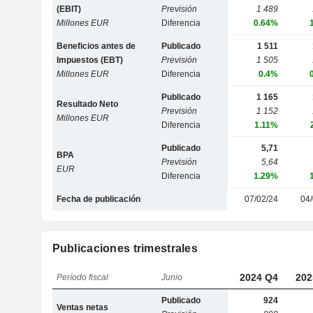
(EBIT)
Previsión
1 489
Millones EUR
Diferencia
0.64%
Beneficios antes de
Publicado
1 511
Impuestos (EBT)
Previsión
1 505
Millones EUR
Diferencia
0.4%
Publicado
1 165
Resultado Neto
Previsión
1 152
Millones EUR
Diferencia
1.11%
Publicado
5,71
BPA
Previsión
5,64
EUR
Diferencia
1.29%
Fecha de publicación
07/02/24
04/
Publicaciones trimestrales
2024 Q4
202
Período fiscal
Junio
Publicado
924
Ventas netas