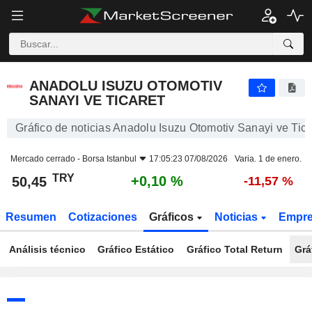
ANADOLU ISUZU OTOMOTIV SANAYI VE TICARET
50,45
₺
+0,10 %
ANADOLU ISUZU OTOMOTIV
SANAYI VE TICARET
Gráfico de noticias Anadolu Isuzu Otomotiv Sanayi ve Tica
Mercado cerrado -
Borsa Istanbul
17:05:23 07/08/2026
Varia. 1 de enero.
TRY
+0,10 %
50,45
-11,57 %
Resumen
Cotizaciones
Gráficos
Noticias
Empr
Análisis técnico
Gráfico Estático
Gráfico Total Return
Grá