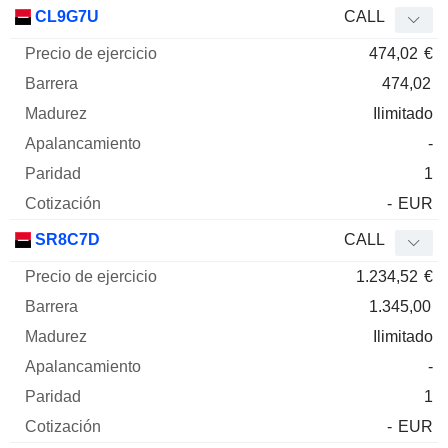
Precio
CL9G7U
CALL
de
474,02
€
ejercicio
Barrera
Madurez
Elasticidad
Mnemo
Tipo
Pari
474,02
Ilimitado
-
1
-
EUR
SR8C7D
CALL
1.234,52
€
1.345,00
Ilimitado
-
1
-
EUR