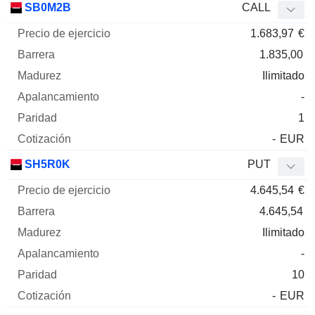
SB0M2B
CALL
1.683,97
€
1.835,00
Ilimitado
-
1
-
EUR
SH5R0K
PUT
4.645,54
€
4.645,54
Ilimitado
-
10
-
EUR