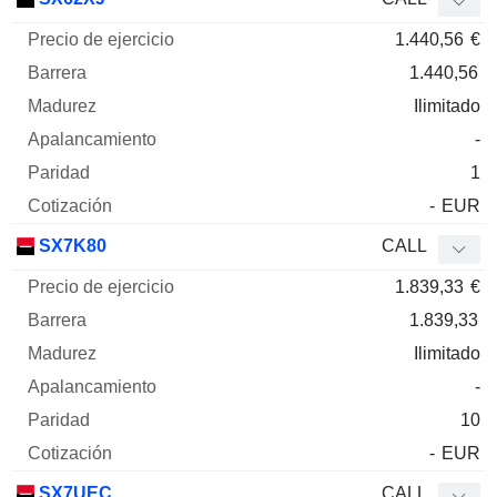
1.440,56
€
1.440,56
Ilimitado
-
1
-
EUR
SX7K80
CALL
1.839,33
€
1.839,33
Ilimitado
-
10
-
EUR
SX7UEC
CALL