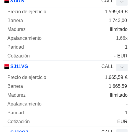
8147S
CALL
1.599,49
€
1.743,00
Ilimitado
1.66x
1
-
EUR
SJ11VG
CALL
1.665,59
€
1.665,59
Ilimitado
-
1
-
EUR