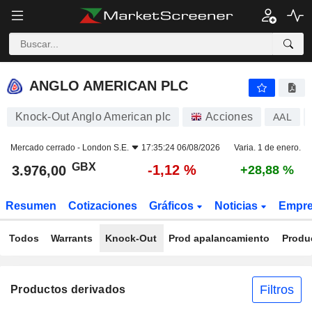
ANGLO AMERICAN PLC
3.976,00
p
-1,12 %
ANGLO AMERICAN PLC
Knock-Out Anglo American plc
Acciones
AAL
Mercado cerrado -
London S.E.
17:35:24 06/08/2026
Varia. 1 de enero.
GBX
-1,12 %
3.976,00
+28,88 %
Resumen
Cotizaciones
Gráficos
Noticias
Empr
Todos
Warrants
Knock-Out
Prod apalancamiento
Produ
Filtros
Productos derivados