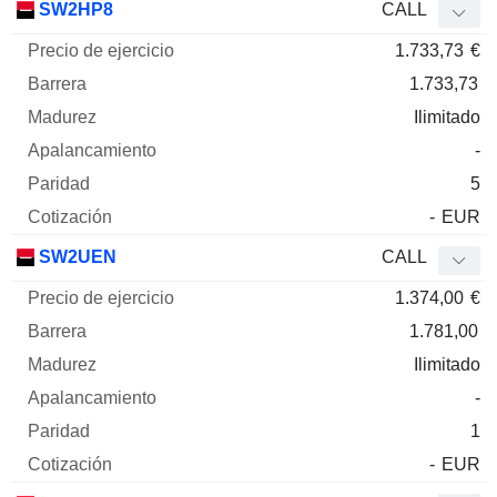
SW2HP8
CALL
1.733,73
€
1.733,73
Ilimitado
-
5
-
EUR
SW2UEN
CALL
1.374,00
€
1.781,00
Ilimitado
-
1
-
EUR