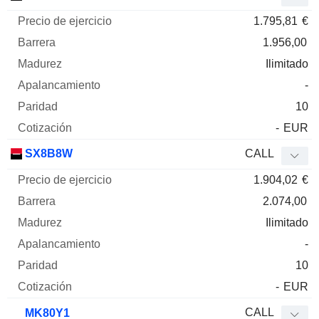
1.795,81
€
1.956,00
Ilimitado
-
10
-
EUR
SX8B8W
CALL
1.904,02
€
2.074,00
Ilimitado
-
10
-
EUR
CALL
MK80Y1