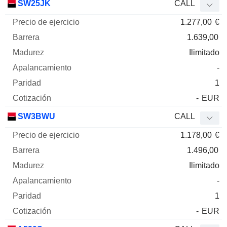
SW25JK
CALL
1.277,00
€
1.639,00
Ilimitado
-
1
-
EUR
SW3BWU
CALL
1.178,00
€
1.496,00
Ilimitado
-
1
-
EUR