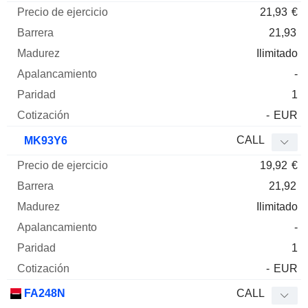
21,93
€
21,93
Ilimitado
-
1
-
EUR
CALL
MK93Y6
19,92
€
21,92
Ilimitado
-
1
-
EUR
FA248N
CALL