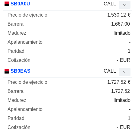
SB0A0U
CALL
1.530,12
€
1.667,00
Ilimitado
-
1
-
EUR
SB0EAS
CALL
1.727,52
€
1.727,52
Ilimitado
-
1
-
EUR