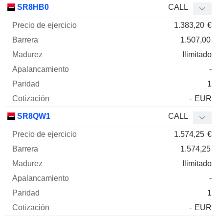
SR8HB0
CALL
1.383,20
€
1.507,00
Ilimitado
-
1
-
EUR
SR8QW1
CALL
1.574,25
€
1.574,25
Ilimitado
-
1
-
EUR