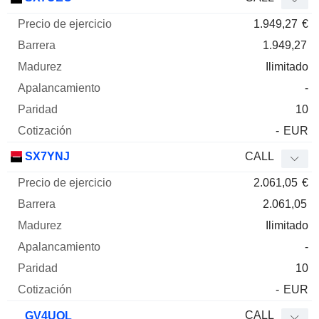
1.949,27
€
1.949,27
Ilimitado
-
10
-
EUR
SX7YNJ
CALL
2.061,05
€
2.061,05
Ilimitado
-
10
-
EUR
CALL
GV4UQL