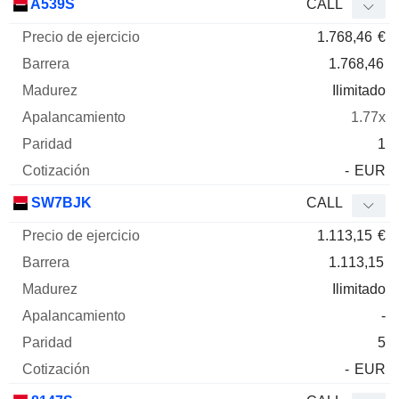
A539S
CALL
1.768,46
€
1.768,46
Ilimitado
1.77x
1
-
EUR
SW7BJK
CALL
1.113,15
€
1.113,15
Ilimitado
-
5
-
EUR