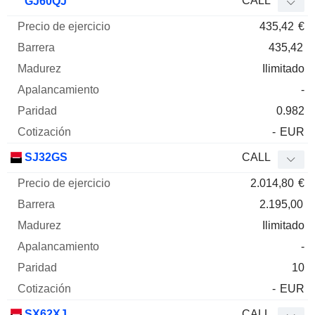
CALL
GJ60QJ
435,42
€
435,42
Ilimitado
-
0.982
-
EUR
SJ32GS
CALL
2.014,80
€
2.195,00
Ilimitado
-
10
-
EUR
SX62XJ
CALL