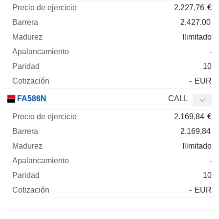
2.227,76
€
2.427,00
Ilimitado
-
10
-
EUR
FA586N
CALL
2.169,84
€
2.169,84
Ilimitado
-
10
-
EUR