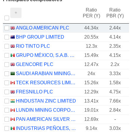
Ratio
Ratio
PER (Y)
PBR (Y)
ANGLO AMERICAN PLC
44.34x
2.44x
BHP GROUP LIMITED
20.55x
4.14x
RIO TINTO PLC
12.3x
2.35x
GRUPO MÉXICO, S.A.B. DE C.V.
15.49x
4.15x
GLENCORE PLC
12.47x
2.2x
SAUDI ARABIAN MINING COMPANY (MAADEN)
24x
3.33x
TECK RESOURCES LIMITED
15.26x
1.58x
FRESNILLO PLC
12.29x
4.75x
HINDUSTAN ZINC LIMITED
13.41x
7.66x
LUNDIN MINING CORPORATION
19.01x
2.84x
PAN AMERICAN SILVER CORP.
12.69x
-
INDUSTRIAS PEÑOLES, S.A.B. DE C.V.
9.14x
3.03x