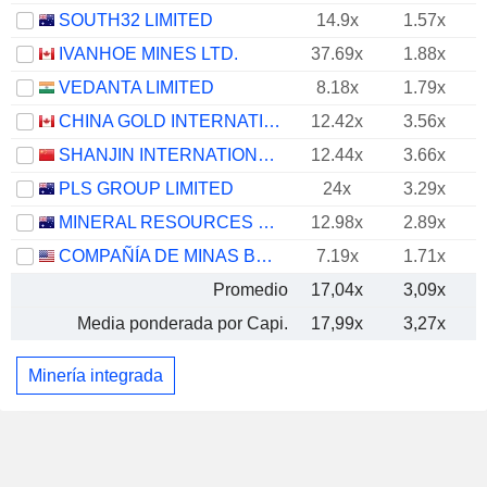
SOUTH32 LIMITED
14.9x
1.57x
IVANHOE MINES LTD.
37.69x
1.88x
VEDANTA LIMITED
8.18x
1.79x
CHINA GOLD INTERNATIONAL RESOURCES CORP. LTD.
12.42x
3.56x
SHANJIN INTERNATIONAL GOLD CO., LTD.
12.44x
3.66x
PLS GROUP LIMITED
24x
3.29x
MINERAL RESOURCES LIMITED
12.98x
2.89x
COMPAÑÍA DE MINAS BUENAVENTURA S.A.A.
7.19x
1.71x
Promedio
17,04x
3,09x
Media ponderada por Capi.
17,99x
3,27x
Minería integrada