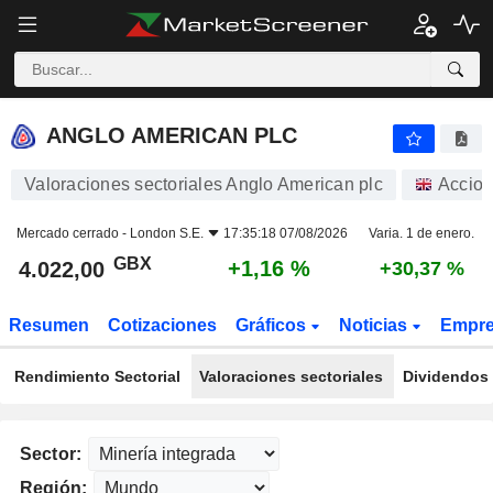
ANGLO AMERICAN PLC
4.022,00
p
+1,16 %
ANGLO AMERICAN PLC
Valoraciones sectoriales Anglo American plc
Accio
Mercado cerrado -
London S.E.
17:35:18 07/08/2026
Varia. 1 de enero.
GBX
+1,16 %
4.022,00
+30,37 %
Resumen
Cotizaciones
Gráficos
Noticias
Empr
Rendimiento Sectorial
Valoraciones sectoriales
Dividendos 
Sector:
Región: