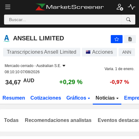
ANSELL LIMITED
34,67
$
+0,29 %
ANSELL LIMITED
Transcripciones Ansell Limited
Acciones
ANN
Mercado cerrado -
Australian S.E.
Varia. 1 de enero.
08:10:10 07/08/2026
AUD
+0,29 %
34,67
-0,97 %
Resumen
Cotizaciones
Gráficos
Noticias
Empr
Todas
Recomendaciones analistas
Eventos destaca