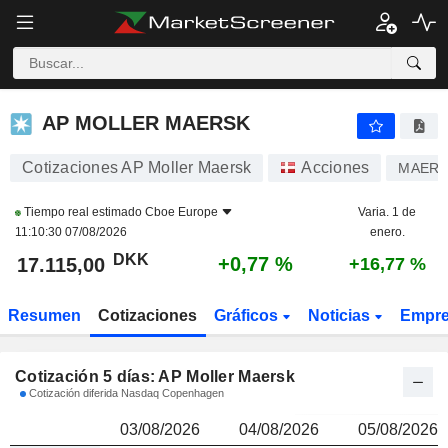
AP MOLLER MAERSK
17.115,00
kr
AP MOLLER MAERSK
Cotizaciones AP Moller Maersk
Acciones
MAERS
Tiempo real estimado
Cboe Europe
Varia. 1 de
11:10:30 07/08/2026
enero.
DKK
+0,77 %
17.115,00
+16,77 %
Resumen
Cotizaciones
Gráficos
Noticias
Empr
Cotización 5 días: AP Moller Maersk
Cotización diferida Nasdaq Copenhagen
03/08/2026
04/08/2026
05/08/2026