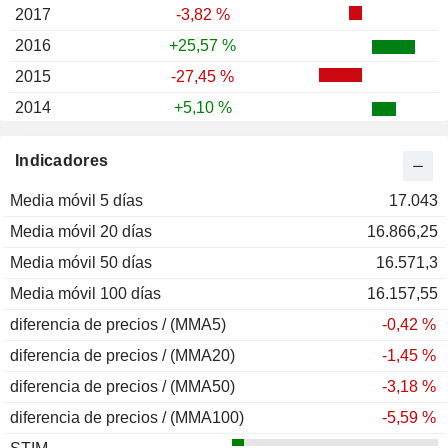
2017
-3,82 %
2016
+25,57 %
2015
-27,45 %
2014
+5,10 %
2013
+38,15 %
Indicadores
2012
+12,34 %
Media móvil 5 días
2011
-24,93 %
17.043
Media móvil 20 días
2010
+38,01 %
16.866,25
Media móvil 50 días
2009
+30,25 %
16.571,3
Media móvil 100 días
2008
-48,35 %
16.157,55
diferencia de precios / (MMA5)
2007
+2,26 %
-0,42 %
diferencia de precios / (MMA20)
2006
-18,40 %
-1,45 %
diferencia de precios / (MMA50)
2005
+44,25 %
-3,18 %
diferencia de precios / (MMA100)
2004
+6,10 %
-5,59 %