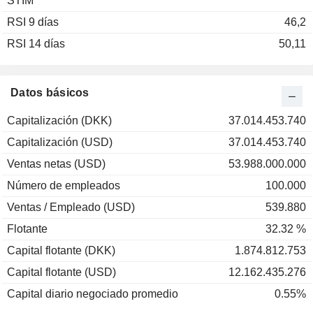
STIM
2003
+77,50 %
RSI 9 días
2002
-5,26 %
46,2
RSI 14 días
2001
-18,28 %
50,11
2000
-24,39 %
1999
+90,70 %
Datos básicos
1998
-28,33 %
Capitalización (DKK)
37.014.453.740
1997
+103,62 %
Capitalización (USD)
37.014.453.740
1996
+44,44 %
Ventas netas (USD)
53.988.000.000
1995
-8,11 %
Número de empleados
100.000
1994
-10,96 %
Ventas / Empleado (USD)
539.880
1993
+70,00 %
Flotante
32.32 %
1992
-19,71 %
Capital flotante (DKK)
1.874.812.753
Capital flotante (USD)
12.162.435.276
Capital diario negociado promedio
0.55%