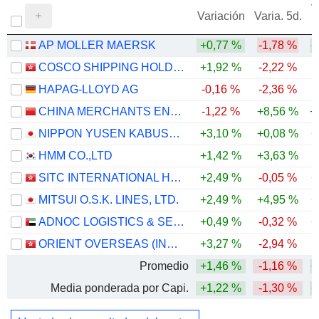
V
Variación
Varia. 5d.
AP MOLLER MAERSK
+0,77 %
-1,78 %
+
COSCO SHIPPING HOLDINGS CO., LTD.
+1,92 %
-2,22 %
HAPAG-LLOYD AG
-0,16 %
-2,36 %
CHINA MERCHANTS ENERGY SHIPPING CO., LTD.
-1,22 %
+8,56 %
+
NIPPON YUSEN KABUSHIKI KAISHA
+3,10 %
+0,08 %
+
HMM CO.,LTD
+1,42 %
+3,63 %
SITC INTERNATIONAL HOLDINGS COMPANY LIMITED
+2,49 %
-0,05 %
+
MITSUI O.S.K. LINES, LTD.
+2,49 %
+4,95 %
+
ADNOC LOGISTICS & SERVICES PLC
+0,49 %
-0,32 %
+
ORIENT OVERSEAS (INTERNATIONAL) LIMITED
+3,27 %
-2,94 %
Promedio
+1,46 %
-1,16 %
+
Media ponderada por Capi.
+1,22 %
-1,30 %
+