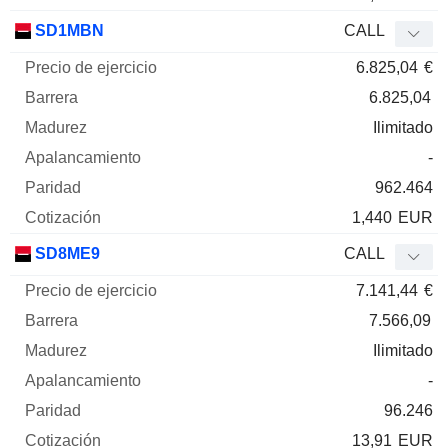
SD1MBN
CALL
6.825,04
€
6.825,04
Ilimitado
-
962.464
1,440
EUR
SD8ME9
CALL
7.141,44
€
7.566,09
Ilimitado
-
96.246
13,91
EUR