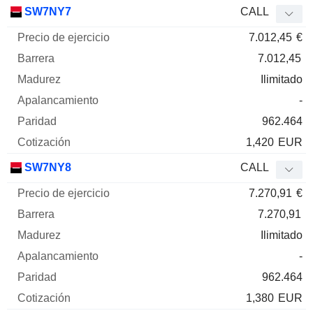
SW7NY7
CALL
7.012,45
€
7.012,45
Ilimitado
-
962.464
1,420
EUR
SW7NY8
CALL
7.270,91
€
7.270,91
Ilimitado
-
962.464
1,380
EUR