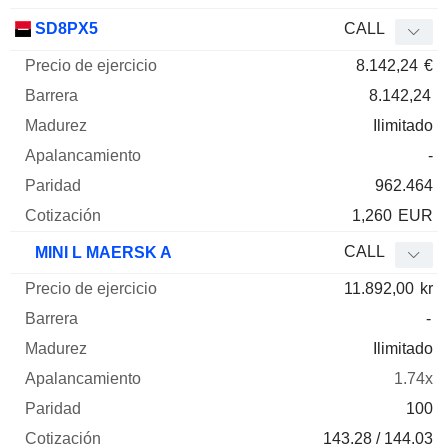
SD8PX5
CALL
8.142,24
€
8.142,24
Ilimitado
-
962.464
1,260
EUR
CALL
MINI L MAERSK A
11.892,00
kr
-
Ilimitado
1.74x
100
143.28 / 144.03