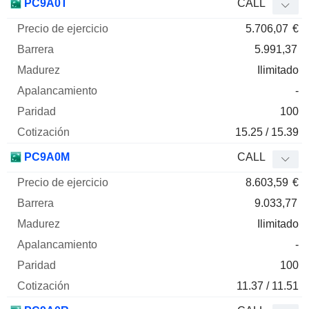
PC9A0T
CALL
5.706,07
€
5.991,37
Ilimitado
-
100
15.25 / 15.39
PC9A0M
CALL
8.603,59
€
9.033,77
Ilimitado
-
100
11.37 / 11.51