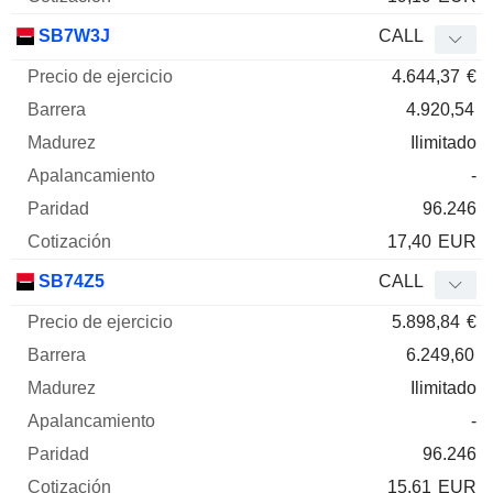
SB7W3J
CALL
4.644,37
€
4.920,54
Ilimitado
-
96.246
17,40
EUR
SB74Z5
CALL
5.898,84
€
6.249,60
Ilimitado
-
96.246
15,61
EUR