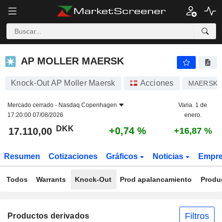
AP MOLLER MAERSK
17.110,00
kr
+0,74 %
AP MOLLER MAERSK
Knock-Out AP Moller Maersk
Acciones
MAERSK 
Mercado cerrado -
Nasdaq Copenhagen
Varia. 1 de
17:20:00 07/08/2026
enero.
DKK
+0,74 %
17.110,00
+16,87 %
Resumen
Cotizaciones
Gráficos
Noticias
Empr
Todos
Warrants
Knock-Out
Prod apalancamiento
Produ
Filtros
Productos derivados