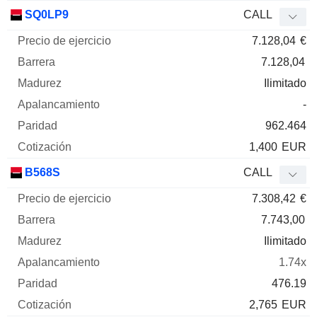
SQ0LP9
CALL
7.128,04
€
7.128,04
Ilimitado
-
962.464
1,400
EUR
B568S
CALL
7.308,42
€
7.743,00
Ilimitado
1.74x
476.19
2,765
EUR