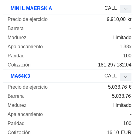
CALL
MINI L MAERSK A
9.910,00
kr
-
Ilimitado
1.38x
100
181.29 / 182.04
CALL
MA64K3
5.033,76
€
5.033,76
Ilimitado
-
100
16,10
EUR