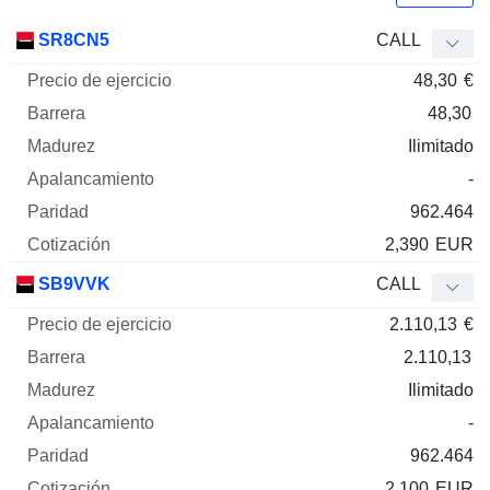
Precio
SR8CN5
CALL
de
48,30
€
ejercicio
Barrera
Madurez
Elasticidad
Mnemo
Tipo
Pari
48,30
Ilimitado
-
962.464
2,390
EUR
SB9VVK
CALL
2.110,13
€
2.110,13
Ilimitado
-
962.464
2,100
EUR