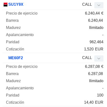
SU1Y9X
CALL
6.240,44
€
6.240,44
Ilimitado
-
962.464
1,520
EUR
CALL
ME60F2
6.287,08
€
6.287,08
Ilimitado
-
100
14,40
EUR