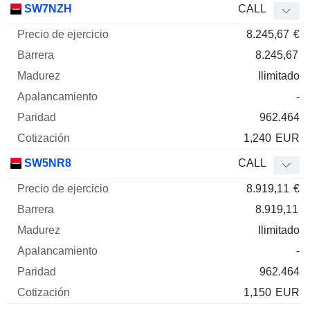
SW7NZH
CALL
8.245,67
€
8.245,67
Ilimitado
-
962.464
1,240
EUR
SW5NR8
CALL
8.919,11
€
8.919,11
Ilimitado
-
962.464
1,150
EUR