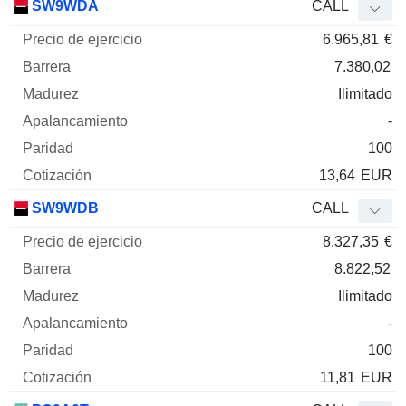
SW9WDA
CALL
6.965,81
€
7.380,02
Ilimitado
-
100
13,64
EUR
SW9WDB
CALL
8.327,35
€
8.822,52
Ilimitado
-
100
11,81
EUR