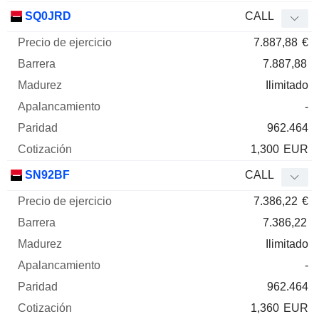
SQ0JRD
CALL
7.887,88
€
7.887,88
Ilimitado
-
962.464
1,300
EUR
SN92BF
CALL
7.386,22
€
7.386,22
Ilimitado
-
962.464
1,360
EUR