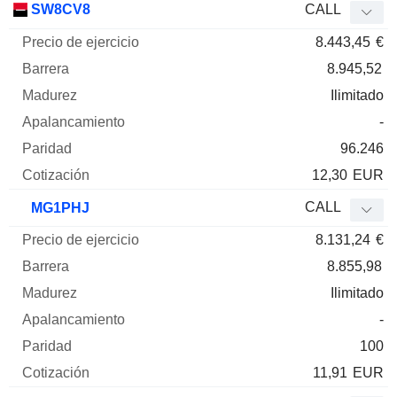
SW8CV8
CALL
8.443,45
€
8.945,52
Ilimitado
-
96.246
12,30
EUR
CALL
MG1PHJ
8.131,24
€
8.855,98
Ilimitado
-
100
11,91
EUR