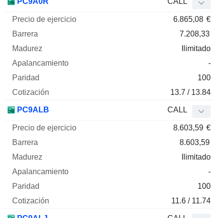
PC9A0R
CALL
6.865,08
€
7.208,33
Ilimitado
-
100
13.7 / 13.84
PC9ALB
CALL
8.603,59
€
8.603,59
Ilimitado
-
100
11.6 / 11.74