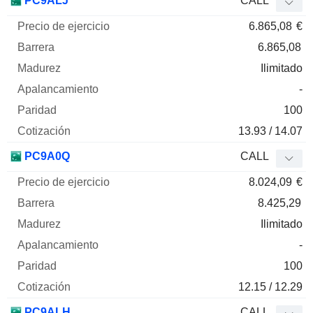
PC9ALJ
CALL
6.865,08
€
6.865,08
Ilimitado
-
100
13.93 / 14.07
PC9A0Q
CALL
8.024,09
€
8.425,29
Ilimitado
-
100
12.15 / 12.29
PC9ALH
CALL