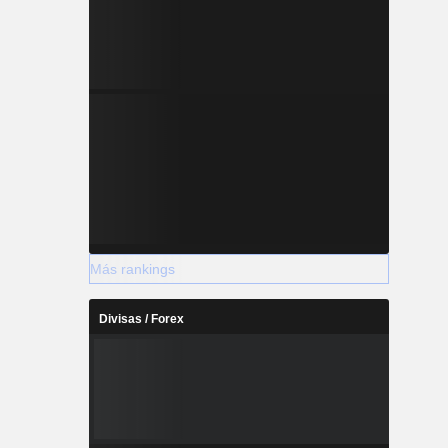
Más rankings
Divisas / Forex