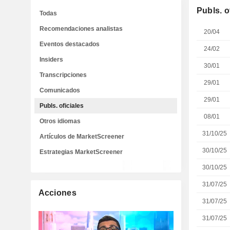
Publs. o
Todas
Recomendaciones analistas
20/04
Eventos destacados
24/02
Insiders
30/01
Transcripciones
29/01
Comunicados
29/01
Publs. oficiales
08/01
Otros idiomas
31/10/25
Artículos de MarketScreener
30/10/25
Estrategias MarketScreener
30/10/25
31/07/25
Acciones
31/07/25
31/07/25