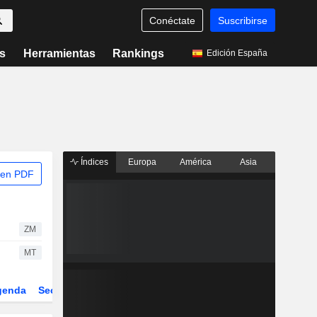
Conéctate
Suscribirse
s
Herramientas
Rankings
Edición España
Índices
Europa
América
Asia
 en PDF
ZM
MT
genda
Sector
Derivados
ETFs