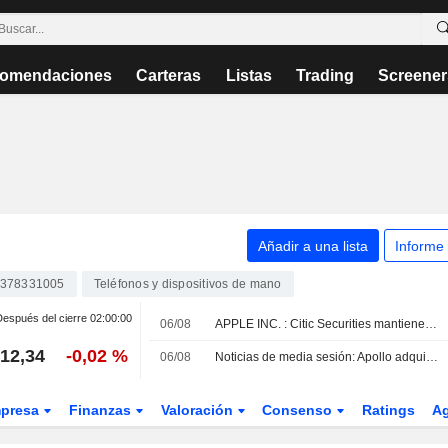
omendaciones
Carteras
Listas
Trading
Screener
Añadir a una lista
Informe
378331005
Teléfonos y dispositivos de mano
espués del cierre
02:00:00
06/08
APPLE INC. : Citic Securities mantiene su recomendación de compra
12,34
-0,02 %
06/08
Noticias de media sesión: Apollo adquiere EasyJet en una operación valorada en 7.680 millones de USD; Honeywell Aerospace cae tras recortar sus previsiones
presa
Finanzas
Valoración
Consenso
Ratings
A