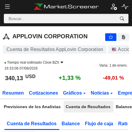
APPLOVIN CORPORATION
340,13
$
+1,33 %
APPLOVIN CORPORATION
Cuenta de Resultados AppLovin Corporation
Accio
Tiempo real estimado
Cboe BZX
Varia. 1 de enero.
16:33:06 07/08/2026
USD
+1,33 %
340,13
-49,01 %
Resumen
Cotizaciones
Gráficos
Noticias
Empr
Previsiones de los Analistas
Cuenta de Resultados
Balance
Cuenta de Resultados
Balance
Flujo de caja
Ratios