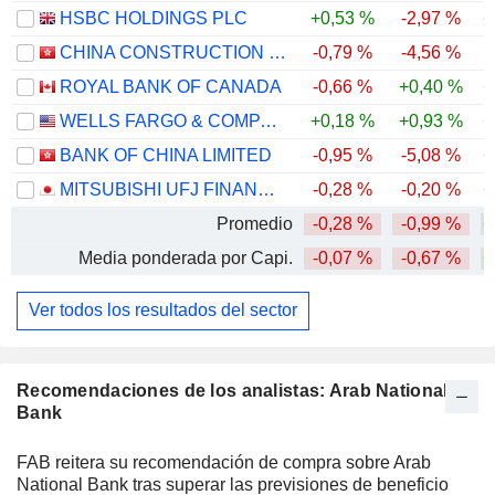
HSBC HOLDINGS PLC
+0,53 %
-2,97 %
+
CHINA CONSTRUCTION BANK CORPORATION
-0,79 %
-4,56 %
ROYAL BANK OF CANADA
-0,66 %
+0,40 %
+
WELLS FARGO & COMPANY
+0,18 %
+0,93 %
+
BANK OF CHINA LIMITED
-0,95 %
-5,08 %
+
MITSUBISHI UFJ FINANCIAL GROUP, INC.
-0,28 %
-0,20 %
+
Promedio
-0,28 %
-0,99 %
+
Media ponderada por Capi.
-0,07 %
-0,67 %
+
Ver todos los resultados del sector
Recomendaciones de los analistas: Arab National
Bank
FAB reitera su recomendación de compra sobre Arab
National Bank tras superar las previsiones de beneficio