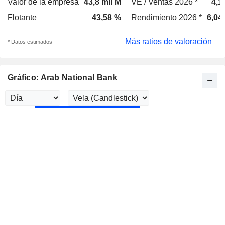
Valor de la empresa
43,8 mil M
VE / Ventas 2026 *
4,1
Flotante
43,58 %
Rendimiento 2026 *
6,04
Más ratios de valoración
* Datos estimados
Gráfico: Arab National Bank