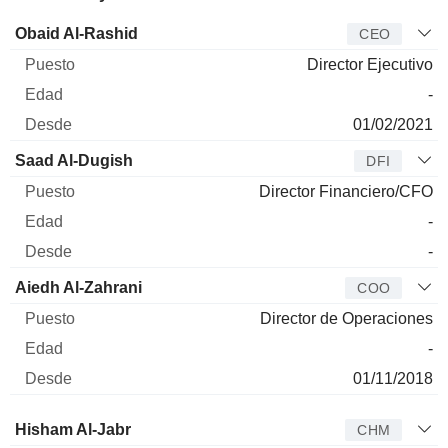
Director
Puesto
Edad
Desde
Obaid Al-Rashid
CEO
Director Ejecutivo
-
01/02/2021
Saad Al-Dugish
DFI
Director Financiero/CFO
-
-
Aiedh Al-Zahrani
COO
Director de Operaciones
-
01/11/2018
Administrador
Puesto
Edad
Desde
Hisham Al-Jabr
CHM