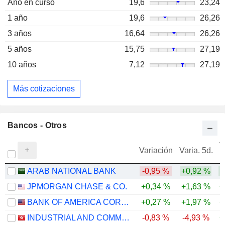
Año en curso
19,6
23,24
1 año
19,6
26,26
3 años
16,64
26,26
5 años
15,75
27,19
10 años
7,12
27,19
Más cotizaciones
Bancos - Otros
V
Variación
Varia. 5d.
ARAB NATIONAL BANK
-0,95 %
+0,92 %
JPMORGAN CHASE & CO.
+0,34 %
+1,63 %
+
BANK OF AMERICA CORPORATION
+0,27 %
+1,97 %
+
INDUSTRIAL AND COMMERCIAL BANK OF CHINA LIMITED
-0,83 %
-4,93 %
+