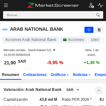
ARAB NATIONAL BANK
21,90
﷼
-0,95 %
ARAB NATIONAL BANK
Acciones Arab National Bank
Acciones
1080
Mercado cerrado -
Saudi Arabian S.E.
Varia. 1 de
14:20:00 06/08/2026
enero.
SAR
-0,95 %
21,90
+1,30 %
Resumen
Cotizaciones
Gráficos
Noticias
Empr
Valoración: Arab National Bank
Capitalización
43,8 mil M
Ratio PER 2026 *
8,8