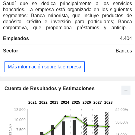
Saudí que se dedica principalmente a los servicios
bancarios. La empresa está organizada en los siguientes
segmentos: Banca minorista, que incluye productos de
depósito, crédito e inversión para particulares; Banca
corporativa, que proporciona préstamos y anticipos,
depósitos y otros productos de crédito para clientes
Empleados
4.404
corporativos e institucionales, pequeñas y medianas
empresas; Tesorería que gestiona las carteras de
Sector
Bancos
negociación e inversión del Banco y los riesgos de
financiación, liquidez, divisas y tipos de comisión del Banco;
Servicios de inversión y corretaje que proporciona servicios
Más información sobre la empresa
de gestión de inversiones, actividades de gestión de activos
relacionadas con la negociación, gestión, organización,
asesoramiento y custodia de valores; y Otro segmento que
Incluye ingresos sobre el capital y costes no asignados y
Cuenta de Resultados y Estimaciones
activos y pasivos de la Oficina Central y otros
departamentos de apoyo. La Sociedad también ofrece
productos bancarios no basados en comisiones que están
aprobados y supervisados por un S