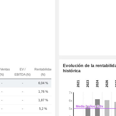
Evolución de la rentabilid
 Ventas
EV /
Rentabilidad
histórica
Capi.($)
(N)
EBITDA (N)
(N)
-
-
6,04 %
11,66 mil M
-
-
1,76 %
950 mil M
-
-
1,87 %
442 mil M
-
-
5,2 %
380 mil M