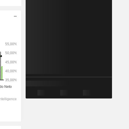
2028
-
-
43.800
0 %
8,22x
0,89x
1,6x
3,74x
3,74x