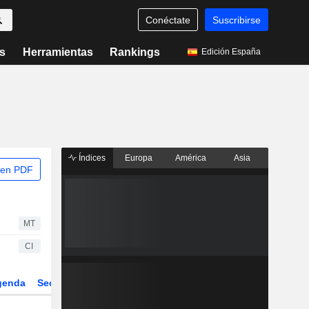
Conéctate
Suscribirse
s
Herramientas
Rankings
Edición España
Índices
Europa
América
Asia
 en PDF
MT
CI
genda
Sector
Derivados
ETFs