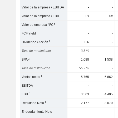
Valor de la empresa / EBITDA
-
-
Valor de la empresa / EBIT
0x
0x
Valor de empresa / FCF
-
-
FCF Yield
-
-
2
Dividendo / Acción
0,6
-
Tasa de rendimiento
3,5 %
-
2
BPA
1,088
1,538
Tasa de distribución
55,2 %
-
1
Ventas netas
5.765
6.862
EBITDA
-
-
1
EBIT
3.563
4.405
1
Resultado Neto
2.177
3.070
Endeudamiento Neto
-
-