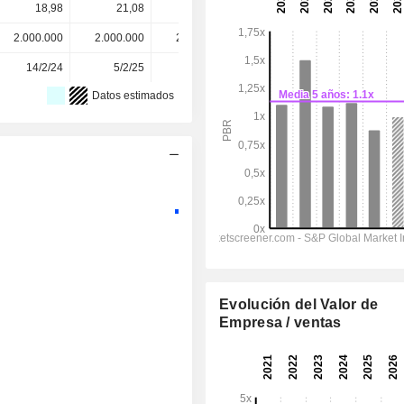
18,98
21,08
21,62
21,90
21,90
2.000.000
2.000.000
2.000.000
2.000.000
-
14/2/24
5/2/25
8/2/26
-
-
Datos estimados
Evolución del Valor de
Empresa / ventas