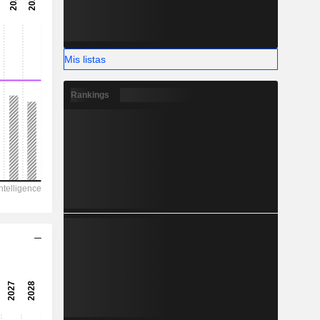
21,90
-
-
Mis listas
Rankings