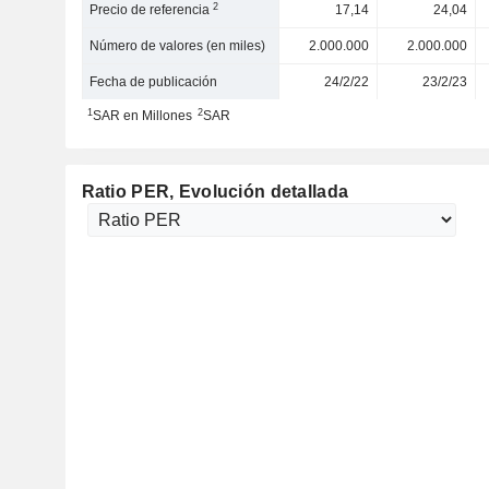
2
Precio de referencia
17,14
24,04
Número de valores (en miles)
2.000.000
2.000.000
Fecha de publicación
24/2/22
23/2/23
1
2
SAR en Millones
SAR
Ratio PER
, Evolución detallada