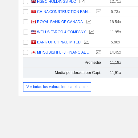
HSBC HOLDINGS PLC
12.71x
CHINA CONSTRUCTION BANK CORPORATION
5.73x
ROYAL BANK OF CANADA
18.54x
WELLS FARGO & COMPANY
11.95x
BANK OF CHINA LIMITED
5.98x
MITSUBISHI UFJ FINANCIAL GROUP, INC.
14.45x
Promedio
11,18x
Media ponderada por Capi.
11,91x
Ver todas las valoraciones del sector