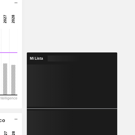
-
5,57x
-
-
1,326
6,05 %
Mi Lista
2,665
49,7 %
11.719
-
7.866
5.651
ico
-