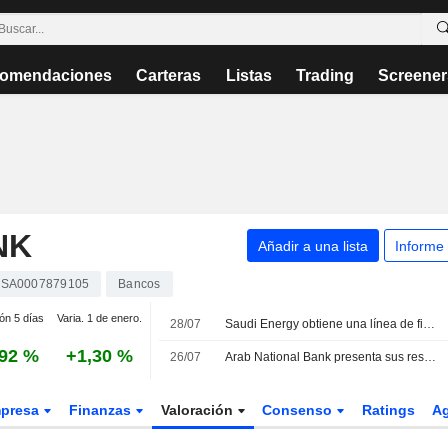
omendaciones
Carteras
Listas
Trading
Screener
NK
Añadir a una lista
Informe
SA0007879105
Bancos
ión 5 días
Varia. 1 de enero.
28/07
Saudi Energy obtiene una línea de financiación Murabaha de 15.800 millones SAR
,92 %
+1,30 %
26/07
Arab National Bank presenta sus resultados del primer semestre de 2026
presa
Finanzas
Valoración
Consenso
Ratings
A