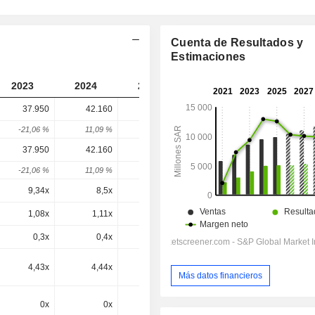
Cuenta de Resultados y
Estimaciones
2023
2024
2025
2026
2027
37.950
42.160
43.240
43.800
-
-21,06 %
11,09 %
2,56 %
1,3 %
-
37.950
42.160
43.240
43.800
43.800
-21,06 %
11,09 %
2,56 %
1,3 %
0 %
9,34x
8,5x
8,68x
8,84x
8,64x
1,08x
1,11x
0,87x
0,99x
0,96x
0,3x
0,4x
21,53x
-19,31x
3,84x
4,43x
4,44x
4,38x
4,17x
3,95x
Más datos financieros
0x
0x
0x
4,17x
3,95x