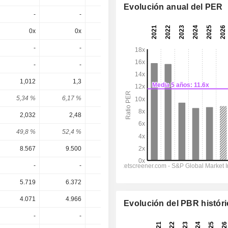
Evolución anual del PER
-
-
-
-
-
0x
0x
0x
6,24x
5,89x
-
-
-
-
-
-
-
-
-
-
1,012
1,3
-
1,322
1,278
5,34 %
6,17 %
-
6,04 %
5,83 %
2,032
2,48
2,49
2,479
2,534
49,8 %
52,4 %
-
53,4 %
50,4 %
8.567
9.500
9.883
10.506
11.084
-
-
-
-
-
5.719
6.372
6.546
7.021
7.431
4.071
4.966
5.116
5.122
5.369
Evolución del PBR histór
-
-
-
-
-