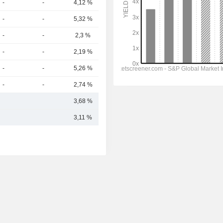
-
-
4,12 %
354 mil M
-
-
5,32 %
301 mil M
-
-
2,3 %
294 mil M
-
-
2,19 %
264 mil M
-
-
5,26 %
260 mil M
-
-
2,74 %
254 mil M
3,68 %
351,04 mil M
3,11 %