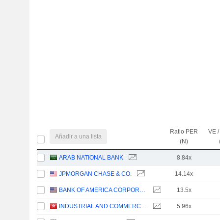
Ratio PER
VE /
Añadir a una lista
(N)
ARAB NATIONAL BANK
8.84x
JPMORGAN CHASE & CO.
14.14x
BANK OF AMERICA CORPORATION
13.5x
INDUSTRIAL AND COMMERCIAL BANK OF CHINA LIMITED
5.96x