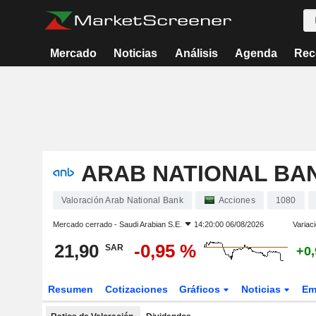
Mercado
Noticias
Análisis
Agenda
Rec
ARAB NATIONAL BA
Valoración Arab National Bank
Acciones
1080
Mercado cerrado -
Saudi Arabian S.E.
14:20:00 06/08/2026
Variac
21,90
-0,95 %
SAR
+0
Resumen
Cotizaciones
Gráficos
Noticias
Em