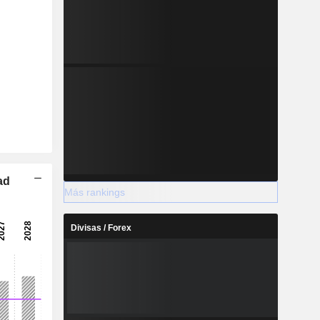
ad
Más rankings
Divisas / Forex