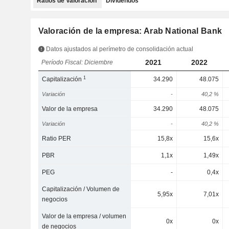
Ratios de Valoración
Dividendos
Valoración de la empresa: Arab National Bank
Datos ajustados al perímetro de consolidación actual
2021
2022
Período Fiscal: Diciembre
1
Capitalización
34.290
48.075
Variación
-
40,2 %
Valor de la empresa
34.290
48.075
Variación
-
40,2 %
Ratio PER
15,8x
15,6x
PBR
1,1x
1,49x
PEG
-
0,4x
Capitalización / Volumen de
5,95x
7,01x
negocios
Valor de la empresa / volumen
0x
0x
de negocios