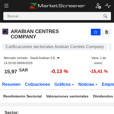
ARABIAN CENTRES COMPANY
15,97
﷼
-0,13 %
ARABIAN CENTRES
COMPANY
Calificaciones sectoriales Arabian Centres Company
Mercado cerrado -
Saudi Arabian S.E.
Varia. 1 de
14:20:00 09/08/2026
enero.
SAR
-0,13 %
15,97
-15,41 %
Resumen
Cotizaciones
Gráficos
Noticias
Empr
Rendimiento Sectorial
Valoraciones sectoriales
Dividendos 
Sector: