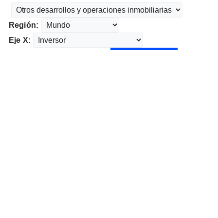
Región:
Eje X: