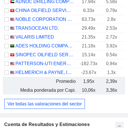
ADNOC DRILLING COMPANY
17.94x
5.58x
CHINA OILFIELD SERVICES LIMITED
6.33x
0.79x
NOBLE CORPORATION PLC
63.73x
2.8x
TRANSOCEAN LTD.
29.49x
2.53x
VALARIS LIMITED
21.35x
2.72x
ADES HOLDING COMPANY
21.18x
3.92x
SINOPEC OILFIELD SERVICE CORPORATION
15.14x
0.54x
PATTERSON-UTI ENERGY, INC.
-182.73x
0.94x
HELMERICH & PAYNE, INC.
-23.67x
1.3x
Promedio
1,95x
2,39x
Media ponderada por Capi.
10,06x
3,36x
Ver todas las valoraciones del sector
Cuenta de Resultados y Estimaciones