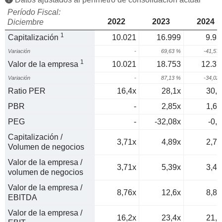
Período Fiscal:
2022
2023
2024
Diciembre
1
Capitalización
10.021
16.999
9.93
Variación
-
69,63 %
-41,57
1
Valor de la empresa
10.021
18.753
12.37
Variación
-
87,13 %
-34,02
Ratio PER
16,4x
28,1x
30,9
PBR
-
2,85x
1,67
PEG
-
-32,08x
-0,7
Capitalización /
3,71x
4,89x
2,74
Volumen de negocios
Valor de la empresa /
3,71x
5,39x
3,42
volumen de negocios
Valor de la empresa /
8,76x
12,6x
8,82
EBITDA
Valor de la empresa /
16,2x
23,4x
21,9