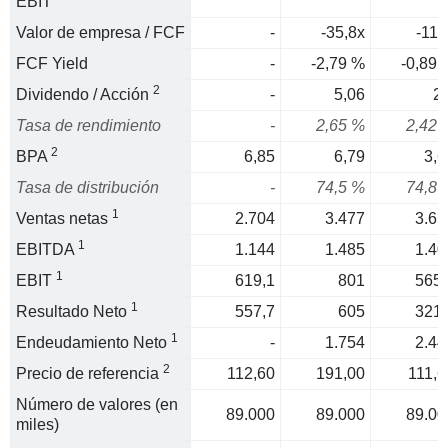
EBIT
Valor de empresa / FCF
-
-35,8x
-112
FCF Yield
-
-2,79 %
-0,89 
2
Dividendo / Acción
-
5,06
2,
Tasa de rendimiento
-
2,65 %
2,42 
2
BPA
6,85
6,79
3,6
Tasa de distribución
-
74,5 %
74,8 
1
Ventas netas
2.704
3.477
3.61
1
EBITDA
1.144
1.485
1.40
1
EBIT
619,1
801
565,
1
Resultado Neto
557,7
605
321,
1
Endeudamiento Neto
-
1.754
2.44
2
Precio de referencia
112,60
191,00
111,6
Número de valores (en
89.000
89.000
89.00
miles)