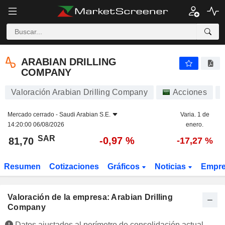
ARABIAN DRILLING COMPANY
81,70
﷼
-0,97 %
ARABIAN DRILLING
COMPANY
Valoración Arabian Drilling Company
Acciones
Mercado cerrado -
Saudi Arabian S.E.
Varia. 1 de
14:20:00 06/08/2026
enero.
SAR
-0,97 %
81,70
-17,27 %
Resumen
Cotizaciones
Gráficos
Noticias
Empr
Valoración de la empresa: Arabian Drilling
Company
Datos ajustados al perímetro de consolidación actual