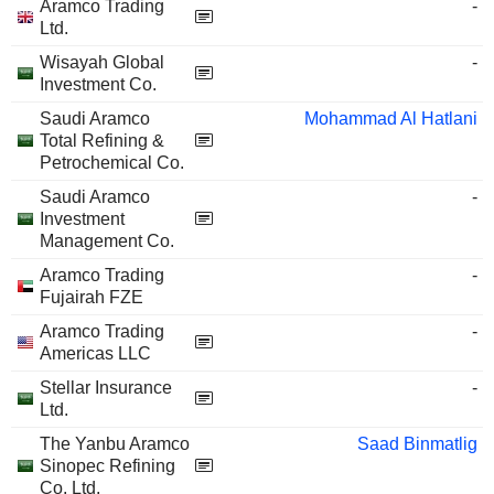
Aramco Trading
-
Ltd.
Wisayah Global
-
Investment Co.
Saudi Aramco
Mohammad Al Hatlani
Total Refining &
Petrochemical Co.
Saudi Aramco
-
Investment
Management Co.
Aramco Trading
-
Fujairah FZE
Aramco Trading
-
Americas LLC
Stellar Insurance
-
Ltd.
The Yanbu Aramco
Saad Binmatlig
Sinopec Refining
Co. Ltd.