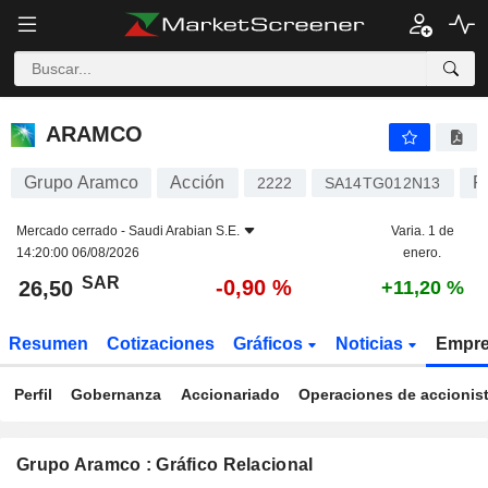
ARAMCO
26,50
﷼
-0,90 %
ARAMCO
Grupo Aramco
Acción
P
2222
SA14TG012N13
Mercado cerrado -
Saudi Arabian S.E.
Varia. 1 de
14:20:00 06/08/2026
enero.
SAR
-0,90 %
26,50
+11,20 %
Resumen
Cotizaciones
Gráficos
Noticias
Empr
Perfil
Gobernanza
Accionariado
Operaciones de accionis
Grupo Aramco : Gráfico Relacional