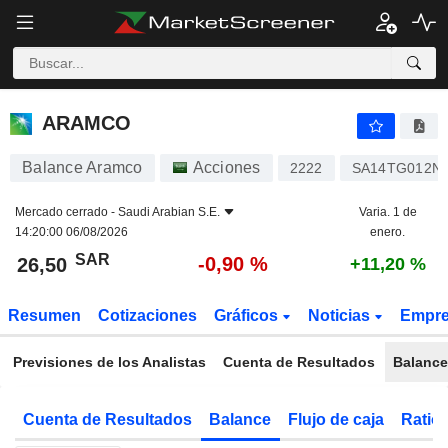
ARAMCO
26,50
﷼
-0,90 %
ARAMCO
Balance Aramco
Acciones
2222
SA14TG012N
Mercado cerrado -
Saudi Arabian S.E.
Varia. 1 de
14:20:00 06/08/2026
enero.
SAR
-0,90 %
26,50
+11,20 %
Resumen
Cotizaciones
Gráficos
Noticias
Empr
Previsiones de los Analistas
Cuenta de Resultados
Balance
Cuenta de Resultados
Balance
Flujo de caja
Ratios