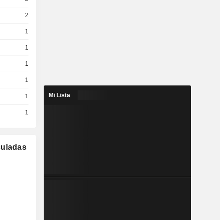
2
1
1
1
1
Mi Lista
1
1
culadas