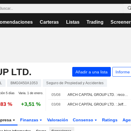
omendaciones
Carteras
Listas
Trading
Screener
P LTD.
Añadir a una lista
Informe
L
BMG0450A1053
Seguro de Propiedad y Accidentes
ción 5 días
Varia. 1 de enero.
05/08
ARCH CAPITAL GROUP LTD. : recomendación de compra de BMO Capital
,83 %
+3,51 %
03/08
ARCH CAPITAL GROUP LTD. : Jefferies & Co. se mantiene neutral.
presa
Finanzas
Valoración
Consenso
Ratings
Age