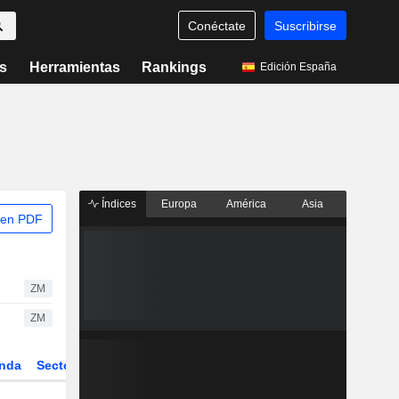
Conéctate
Suscribirse
s
Herramientas
Rankings
Edición España
Índices
Europa
América
Asia
 en PDF
ZM
ZM
nda
Sector
Derivados
ETFs