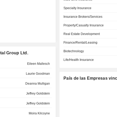
Specialty Insurance
Insurance Brokers/Services
Property/Casualty Insurance
Real Estate Development
Finance/Rental/Leasing
Biotechnology
tal Group Ltd.
Life/Health Insurance
Eileen Mallesch
Laurie Goodman
País de las Empresas vin
Deanna Mulligan
Jeffrey Goldstein
Jeffrey Goldstein
Moira Kilcoyne