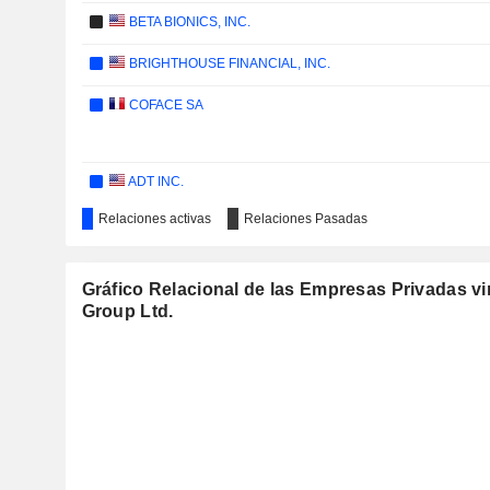
BETA BIONICS, INC.
BRIGHTHOUSE FINANCIAL, INC.
COFACE SA
ADT INC.
Relaciones activas
Relaciones Pasadas
DYNE THERAPEUTICS, INC.
CONDUIT HOLDINGS LIMITED
Gráfico Relacional de las Empresas Privadas vi
SOFI TECHNOLOGIES, INC.
Group Ltd.
HOWARD HUGHES HOLDINGS INC.