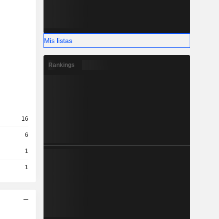
Mis listas
Rankings
16
6
1
1