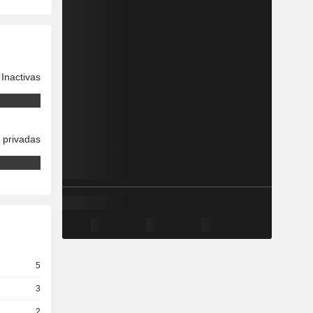
Inactivas
 privadas
5
3
2