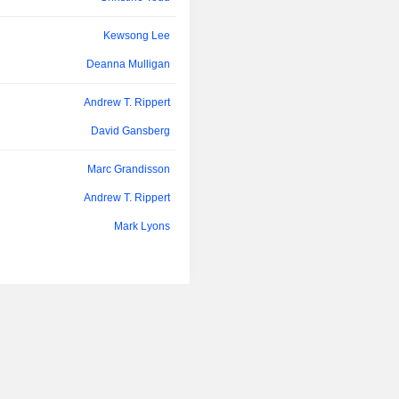
Kewsong Lee
Deanna Mulligan
Andrew T. Rippert
David Gansberg
Marc Grandisson
Andrew T. Rippert
Mark Lyons
John Hele
François Morin
Jay Rajendra
Daniel Houston
Kewsong Lee