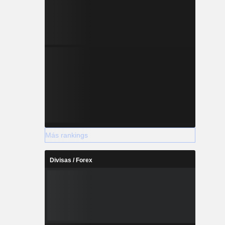
Más rankings
Divisas / Forex