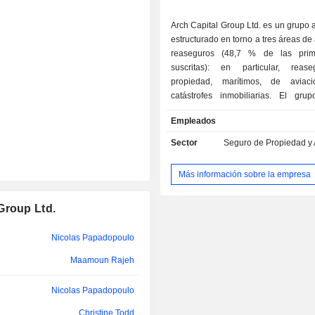
Arch Capital Group Ltd. es un grupo
estructurado en torno a tres áreas de a
reaseguros (48,7 % de las prim
suscritas): en particular, reas
propiedad, marítimos, de avia
catástrofes inmobiliarias. El gru
ofrece servicios de reaseguros d
Empleados
seguros (45,6 %): seguros de cons
proyectos nacionales, se
Sector
Seguro de Propiedad y 
responsabilidad civil excedente, 
propiedad, seguros multirriesgo, 
Más información sobre la empresa
crédito, seguros de responsabil
profesional, seguros de accidentes 
Group Ltd.
seguros de responsabilidad civil del
seguros contra incendios, seguros
seguros de energía, seguros marítim
Nicolas Papadopoulo
de aviación, seguros de viaje, 
Maamoun Rajeh
accidentes personales, seguros de sal
Seguros hipotecarios (5,7 %).
Nicolas Papadopoulo
Christine Todd