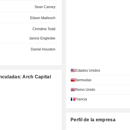
Sean Carney
Eileen Mallesch
Christine Todd
Janice Englesbe
Daniel Houston
Brian Posner
Estados Unidos
Michelle Smith
nculadas: Arch Capital
Bermudas
John Hele
Reino Unido
Marc Grandisson
Francia
Perfil de la empresa