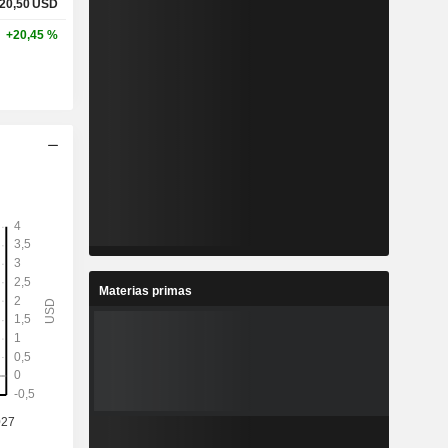
20,50
USD
+20,45 %
Materias primas