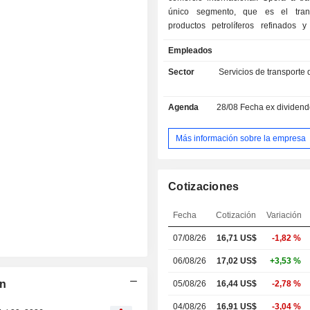
único segmento, que es el tran
productos petrolíferos refinados y
químicos. Ofrece servicios de t
Empleados
marítimo de productos petrolíferos 
químicos a nivel mundial a grandes 
Sector
Servicios de transporte 
empresas petroleras nacionales, co
de petróleo y productos químicos, 
Agenda
28/08
Fecha ex dividendo -
químicas, mediante su flota de buqu
de tamaño medio para productos petr
productos químicos. Presta ser
Más información sobre la empresa
transporte marítimo a sus clientes 
fletamentos por viaje, fletamentos 
consorcios comerciales. Cu
Cotizaciones
aproximadamente 26 buques en servi
sus buques se incluyen el Ardmore E
Fecha
Cotización
Variación
Ardmore Explorer, el Ardmore Ente
Ardmore Engineer, el Ardmore End
07/08/26
16,71
US$
-1,82 %
Ardmore Endeavour, el Ardmore Enc
Ardmore Seahawk, el Ardmore Seava
06/08/26
17,02 US$
+3,53 %
Ardmore Seavantage, el Ardmore S
on
05/08/26
16,44 US$
-2,78 %
el Ardmore Gibraltar, el Ardmore S
Ardmore Seavaliant, entre otros. 
04/08/26
16,91 US$
-3,04 %