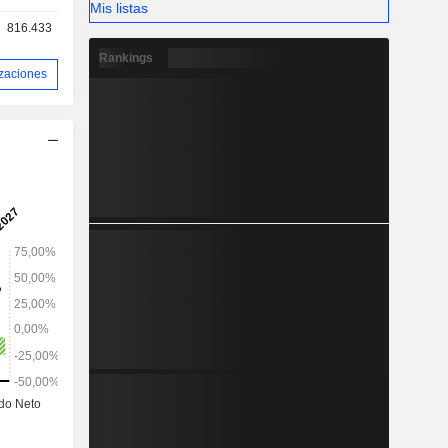
Mis listas
 contratos
816.433
Rankings
izaciones