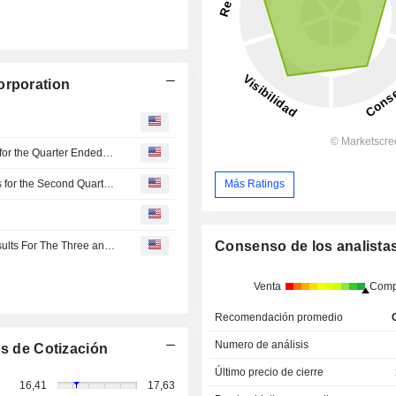
orporation
Ardmore Shipping Corporation Declares Cash Dividend for the Quarter Ended June 30, 2026, Payable on September 15, 2026
Ardmore Shipping Corporation Reports Earnings Results for the Second Quarter and Six Months Ended June 30, 2026
Más Ratings
Consenso de los analista
Ardmore Shipping Corporation Announces Financial Results For The Three and Six Months Ended June 30, 2026
Venta
Comp
Recomendación promedio
Numero de análisis
s de Cotización
Último precio de cierre
16,41
17,63