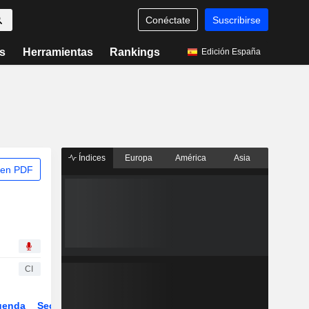
Conéctate
Suscribirse
s
Herramientas
Rankings
Edición España
Índices
Europa
América
Asia
 en PDF
CI
genda
Sector
Derivados
ETFs