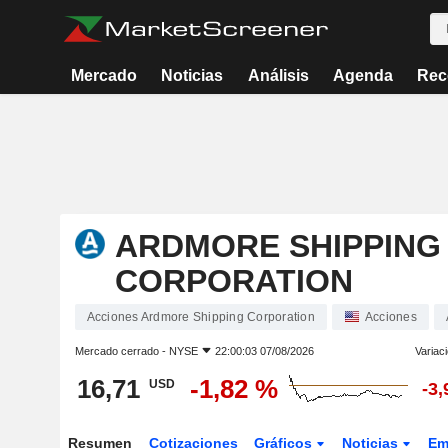
Mercado
Noticias
Análisis
Agenda
Rec
ARDMORE SHIPPING
CORPORATION
Acciones Ardmore Shipping Corporation
Acciones
Mercado cerrado -
NYSE
22:00:03 07/08/2026
Variac
16,71
-1,82 %
USD
-3
Resumen
Cotizaciones
Gráficos
Noticias
Em