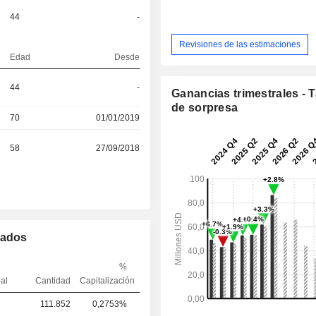
44
-
Revisiones de las estimaciones
Edad
Desde
44
-
Ganancias trimestrales - 
de sorpresa
70
01/01/2019
58
27/09/2018
mados
%
pal
Cantidad
Capitalización
111.852
0,2753%