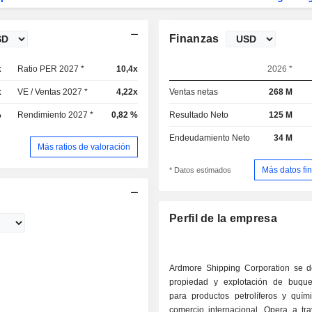
Finanzas
x
Ratio PER 2027 *
10,4x
2026 *
x
VE / Ventas 2027 *
4,22x
Ventas netas
268 M
%
Rendimiento 2027 *
0,82 %
Resultado Neto
125 M
Endeudamiento Neto
34 M
Más ratios de valoración
Más datos fi
* Datos estimados
Perfil de la empresa
Ardmore Shipping Corporation se d
propiedad y explotación de buque
para productos petrolíferos y quím
comercio internacional. Opera a tr