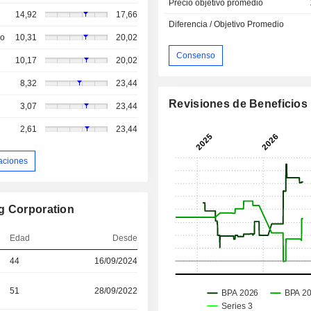
Precio objetivo promedio
14,92
17,66
Diferencia / Objetivo Promedio
so
10,31
20,02
Consenso
10,17
20,02
8,32
23,44
Revisiones de Beneficios
3,07
23,44
2,61
23,44
aciones
g Corporation
Edad
Desde
44
16/09/2024
51
28/09/2022