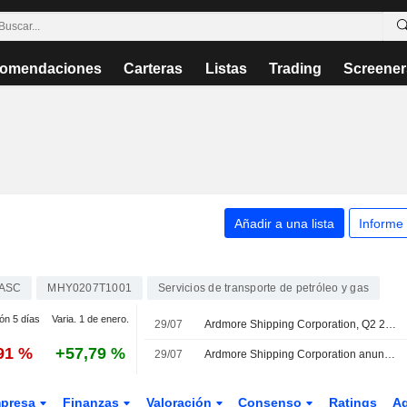
omendaciones
Carteras
Listas
Trading
Screener
Añadir a una lista
Informe
ASC
MHY0207T1001
Servicios de transporte de petróleo y gas
ión 5 días
Varia. 1 de enero.
29/07
Ardmore Shipping Corporation, Q2 2026 Earnings Call, Jul 29, 2026
,91 %
+57,79 %
29/07
Ardmore Shipping Corporation anuncia el pago de un dividendo en efectivo correspondiente al segundo trimestre de 2026, pagadero el 15 de septiembre
presa
Finanzas
Valoración
Consenso
Ratings
A