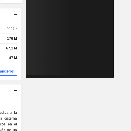
2027 *
176 M
67,1 M
47 M
nancieros
edica a la
s cisterna
icos en el
avés de un