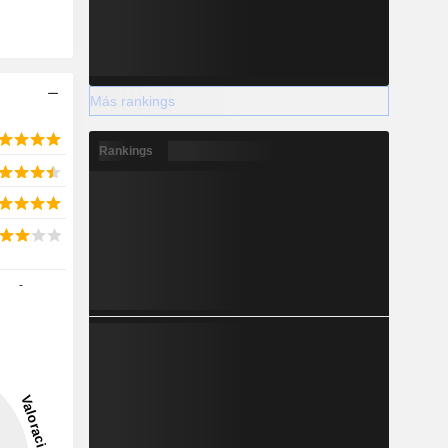
Más rankings
Rankings
-