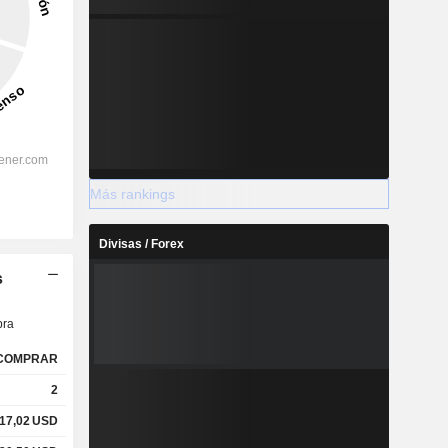
Más rankings
Divisas / Forex
s
ra
COMPRAR
2
17,02
USD