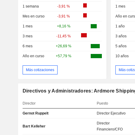
1 semana
-3,91 %
1 mes
Mes en curso
-3,91 %
Año en cur
1 mes
+8,16 %
1 año
3 mes
-11,45 %
3 años
6 mes
+26,69 %
5 años
Año en curso
+57,79 %
10 años
Más cotizaciones
Más cotiz
Directivos y Administradores: Ardmore Shippin
Director
Puesto
Gernot Ruppelt
Director Ejecutivo
Director
Bart Kelleher
Financiero/CFO