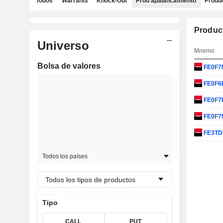
Todos
Warrants
Knock-Out
Prod apalancamiento
Produc
Produc
Universo
Mnemo
Bolsa de valores
FE0F7
FE0F6
FE0F7
FE0F
FE3T
Todos los países
Todos los tipos de productos
Tipo
CALL
PUT