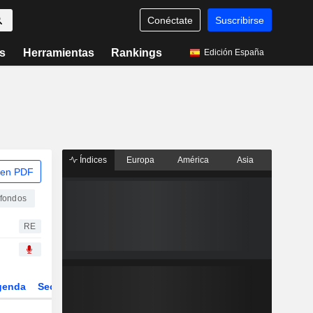
Conéctate
Suscribirse
s
Herramientas
Rankings
Edición España
Índices
Europa
América
Asia
 en PDF
 fondos
RE
genda
Sector
Derivados