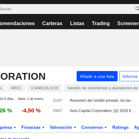
omendaciones
Carteras
Listas
Trading
Screener
PORATION
Añadir a una lista
Informe
s
ARCC
US04010L1035
Gestión de inversiones y operadores de
ión 5 días
Varia. 1 de enero.
31/07
Resumen del crédito privado: los beneficios resisten mientras los impagos y los reembolsos siguen en niveles elevados
,26 %
-4,50 %
29/07
Ares Capital Corporation, Q2 2026 Earnings Call, Jul 29, 2026
presa
Finanzas
Valoración
Consenso
Ratings
A