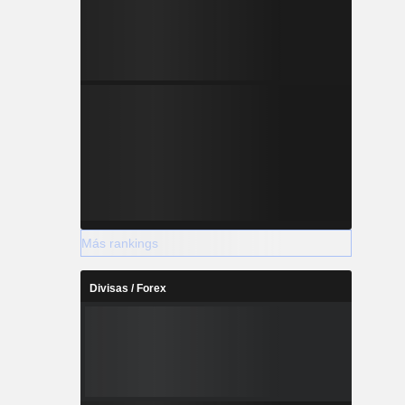
Más rankings
Divisas / Forex