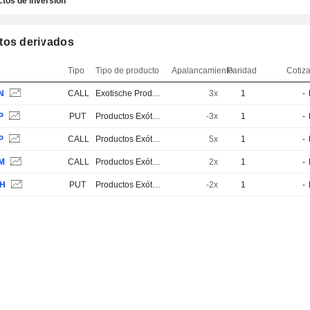
tos de inversión
tos derivados
Tipo
Tipo de producto
Apalancamiento
Paridad
Cotiz
N
CALL
Exotische Produkte
3x
1
-
P
PUT
Productos Exóticos
-3x
1
-
P
CALL
Productos Exóticos
5x
1
-
7M
CALL
Productos Exóticos
2x
1
-
DH
PUT
Productos Exóticos
-2x
1
-