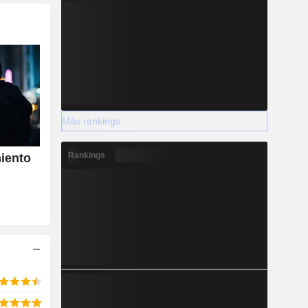
Más rankings
Rankings
miento