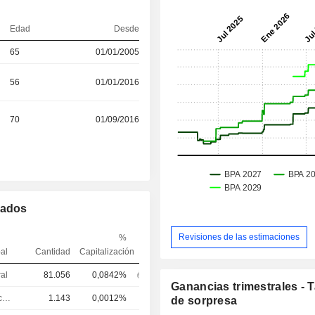
Edad
Desde
65
01/01/2005
56
01/01/2016
70
01/09/2016
mados
Revisiones de las estimaciones
%
pal
Cantidad
Capitalización
ral
81.056
0,0842%
Ganancias trimestrales - 
Director de recursos humanos
1.143
0,0012%
de sorpresa