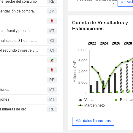
 el sector del consumo
RE
cotizac
S.E.
mendación de compra.
ZM
Cuenta de Resultados y
Estimaciones
Aritzia eleva su beneficio y facturación en el primer trimestre fiscal y presenta previsiones para 2027
MT
Aritzia Inc. presenta sus resultados del primer trimestre finalizado el 31 de mayo de 2026
CI
Aritzia Inc. presenta sus previsiones de resultados para el segundo trimestre y el conjunto del ejercicio fiscal 2027
CI
RE
ciones
MT
ciones
MT
s mineras de oro
RE
Más datos financieros