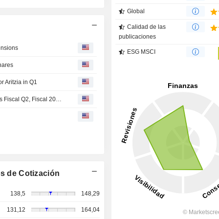
Global
Calidad de las
publicaciones
ensions
ESG MSCI
hares
 Aritzia in Q1
Aritzia Reports Higher Fiscal Q1 Earnings, Revenue; Sets Fiscal Q2, Fiscal 2027 Outlooks
s de Cotización
138,5
148,29
131,12
164,04