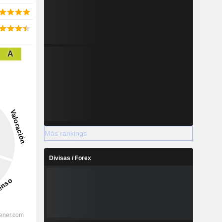
A
Más rankings
Divisas / Forex