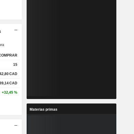
s
ra
COMPRAR
15
42,80
CAD
89,14
CAD
+32,45 %
Materias primas