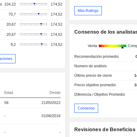
so
104,22
174,52
Más Ratings
70,7
174,52
20,67
174,52
Consenso de los analista
20,67
174,52
9,2
174,52
Venta
Comp
Recomendación promedio
aciones
Numero de análisis
Último precio de cierre
1
Precio objetivo promedio
1
Edad
Desde
Diferencia / Objetivo Promedio
56
21/05/2022
Consenso
-
01/06/2016
Revisiones de Beneficios
-
-