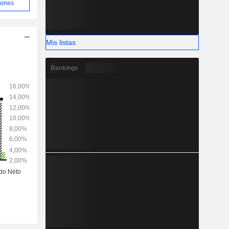
iones
Mis listas
Rankings