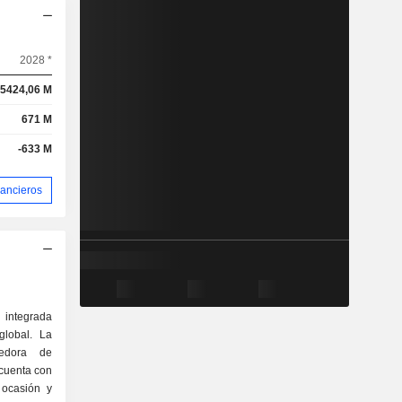
2028 *
5424,06 M
671 M
-633 M
nancieros
 integrada
global. La
edora de
 cuenta con
 ocasión y