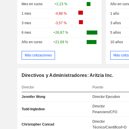
Mes en curso
+2,23 %
Año en cur
1 mes
-4,88 %
1 año
3 mes
-3,57 %
3 años
6 mes
+26,87 %
5 años
Año en curso
+21,69 %
10 años
Más cotizaciones
Más cotiz
Directivos y Administradores: Aritzia Inc.
Director
Puesto
Jennifer Wong
Director Ejecutivo
Director
Todd Ingledew
Financiero/CFO
Director
Christopher Conrad
Técnico/Científico/I+D