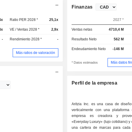
Finanzas
4x
Ratio PER 2028 *
25,1x
2027 *
4x
VE / Ventas 2028 *
2,9x
Ventas netas
4710,4 M
-
Rendimiento 2028 *
-
Resultado Neto
562 M
Endeudamiento Neto
-146 M
Más ratios de valoración
Más datos fi
* Datos estimados
Perfil de la empresa
Aritzia Inc. es una casa de diseño
verticalmente con una plataforma 
empresa es creadora y prove
«Everyday Luxury» (lujo cotidiano) y
una cartera de marcas para cada