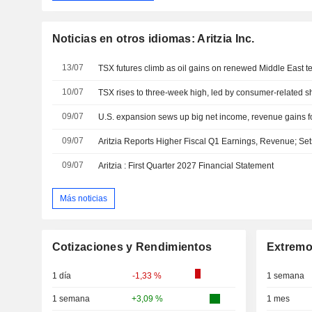
Noticias en otros idiomas: Aritzia Inc.
13/07
TSX futures climb as oil gains on renewed Middle East t
10/07
TSX rises to three-week high, led by consumer-related s
09/07
U.S. expansion sews up big net income, revenue gains for
09/07
09/07
Aritzia : First Quarter 2027 Financial Statement
Más noticias
Cotizaciones y Rendimientos
Extremo
1 día
-1,33 %
1 semana
1 semana
+3,09 %
1 mes