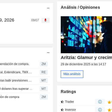
Análisis / Opiniones
09, 2026
09/07
Aritzia: Glamur y creci
mendación de compra.
ZM
29 de diciembre 2025 a las 14:17
Resumen de análisis en Canadá - AG Growth International, Extendicare, TMX Group
RE
Más análisis
UBS eleva el precio objetivo de Aritzia a 189.00 dólares tras batir previsiones en el cuarto trimestre
MT
National Bank eleva el precio objetivo de Aritzia a 171.00 dolares tras superar previsiones en el cuarto trimestre
MT
Ratings
ción de compra
ZM
Trader
Inversor