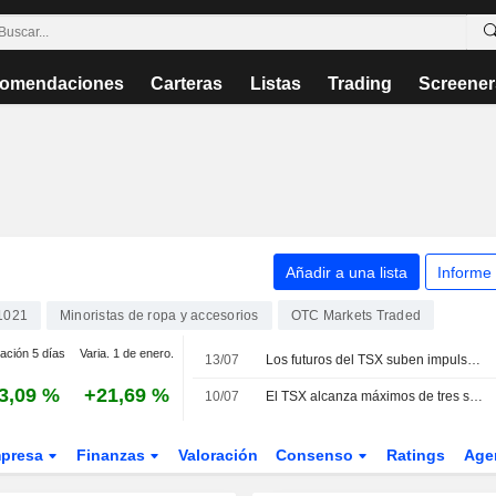
omendaciones
Carteras
Listas
Trading
Screener
Añadir a una lista
Informe
1021
Minoristas de ropa y accesorios
OTC Markets Traded
iación 5 días
Varia. 1 de enero.
13/07
Los futuros del TSX suben impulsados por el crudo ante el repunte de la tensión en Oriente Próximo
3,09 %
+21,69 %
10/07
El TSX alcanza máximos de tres semanas impulsado por el sector del consumo
presa
Finanzas
Valoración
Consenso
Ratings
Age