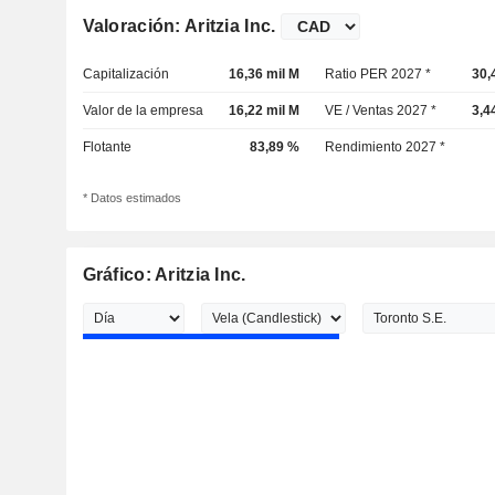
Valoración: Aritzia Inc.
Capitalización
16,36 mil M
Ratio PER 2027 *
30,
Valor de la empresa
16,22 mil M
VE / Ventas 2027 *
3,4
Flotante
83,89 %
Rendimiento 2027 *
* Datos estimados
Gráfico: Aritzia Inc.