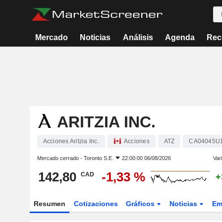
Mercado
Noticias
Análisis
Agenda
Rec
ARITZIA INC.
Acciones Aritzia Inc.
Acciones
ATZ
CA04045U
Mercado cerrado -
Toronto S.E.
22:00:00 06/08/2026
Var
142,80
-1,33 %
CAD
+
Resumen
Cotizaciones
Gráficos
Noticias
Em