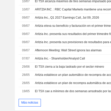
10/07
El TSX alcanza máximos de tres semanas impulsado por
10/07
ARITZIA INC. : RBC Capital Markets mantiene una reco
09/07
Aritzia Inc., Q1 2027 Earnings Call, Jul 09, 2026
09/07
09/07
09/07
09/07
Afternoon Meeting: Wall Street ignora las alarmas
07/07
Aritzia Inc. - Shareholder/Analyst Call
29/06
El TSX cierra a la baja lastrado por el sector minero
28/05
Aritzia establece un plan automático de recompra de ac
28/05
Aritzia establece un plan de recompra automática de ac
19/05
El TSX cae a mínimos de dos semanas arrastrado por la
Más noticias