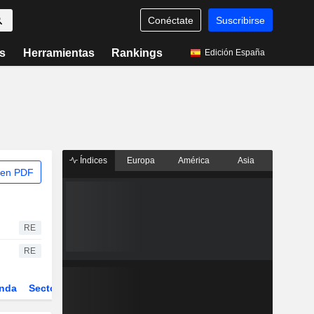
Conéctate
Suscribirse
s
Herramientas
Rankings
Edición España
Índices
Europa
América
Asia
 en PDF
RE
RE
nda
Sector
Derivados
ETFs