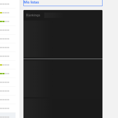
Mis listas
21
5
Rankings
8
9
13
10
18
7
6
8
9
9
7
12