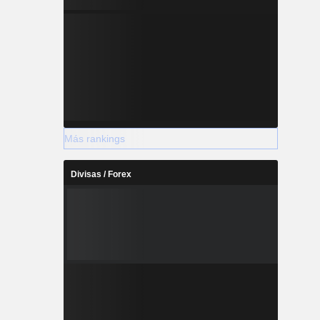
Más rankings
Divisas / Forex