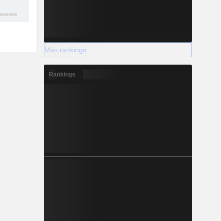
15
Más rankings
Rankings