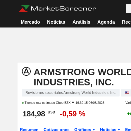
Mercado
Noticias
Análisis
Agenda
Rec
ARMSTRONG WORL
INDUSTRIES, INC.
Revisiones sectoriales Armstrong World Industries, Inc.
Tiempo real estimado
Cboe BZX
16:39:15 06/08/2026
Vari
184,98
-0,59 %
USD
+
Resumen
Cotizaciones
Gráficos
Noticias
Em