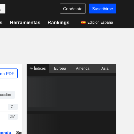
Conéctate
Suscribirse
s
Herramientas
Rankings
Edición España
Índices
Europa
América
Asia
 en PDF
rucción
CI
ZM
genda
Sector
Derivados
ETFs