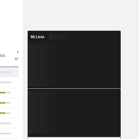
Mi Lista
N.º de
idad
analistas
10
18
21
17
7
17
10