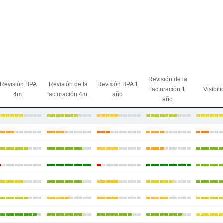
Revisión de la
Revisión BPA
Revisión de la
Revisión BPA 1
facturación 1
Visibil
4m.
facturación 4m.
año
año