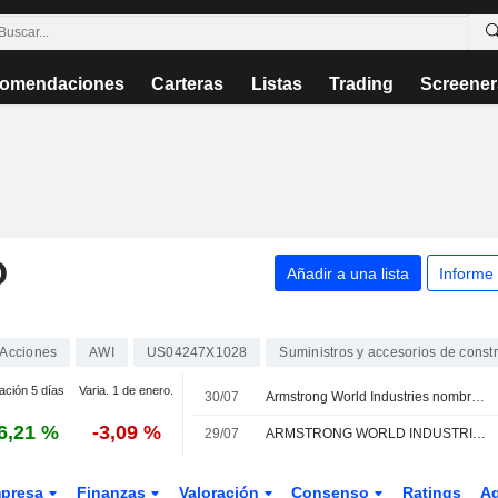
omendaciones
Carteras
Listas
Trading
Screener
D
Añadir a una lista
Informe
Acciones
AWI
US04247X1028
Suministros y accesorios de const
ación 5 días
Varia. 1 de enero.
30/07
Armstrong World Industries nombra a Jennifer Kozak vicepresidenta sénior y directora de Recursos Humanos a partir del 9 de septiembre de 2026
6,21 %
-3,09 %
29/07
ARMSTRONG WORLD INDUSTRIES, INC. : UBS permanece neutral
presa
Finanzas
Valoración
Consenso
Ratings
A