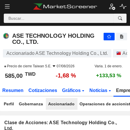
ASE TECHNOLOGY HOLDING CO., LTD.
585,00
NT$
-1,68 %
ASE TECHNOLOGY HOLDING
CO., LTD.
Accionariado ASE Technology Holding Co., Ltd.
Acc
Precio de cierre
Taiwan S.E.
07/08/2026
Varia. 1 de enero.
TWD
-1,68 %
585,00
+133,53 %
Resumen
Cotizaciones
Gráficos
Noticias
Empr
Perfil
Gobernanza
Accionariado
Operaciones de accionis
Clase de Acciones: ASE Technology Holding Co.,
Ltd.