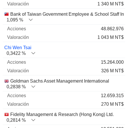
1 340 M NT$
Bank of Taiwan Government Employee & School Staff Ins
1,095 %
48.862.976
1 043 M NT$
Chi Wen Tsai
0,3422 %
15.264.000
326 M NT$
Goldman Sachs Asset Management International
0,2838 %
12.659.315
270 M NT$
Fidelity Management & Research (Hong Kong) Ltd.
0,2814 %