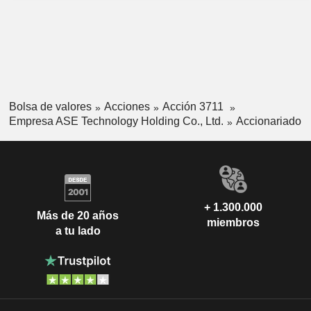
adquisición de materiales, la producción y la fabricación, la
logística, el mantenimiento y otros servicios posventa para
fabricantes de marcas nacionales y extranjeras en los
campos de las comunicaciones, la electrónica de consumo,
la informática, el almacenamiento industrial, la electrónica
del automóvil y otros tipos de productos electrónicos.
Bolsa de valores
Acciones
Acción 3711
Empresa ASE Technology Holding Co., Ltd.
Accionariado
+ 1.300.000
Más de 20 años
miembros
a tu lado