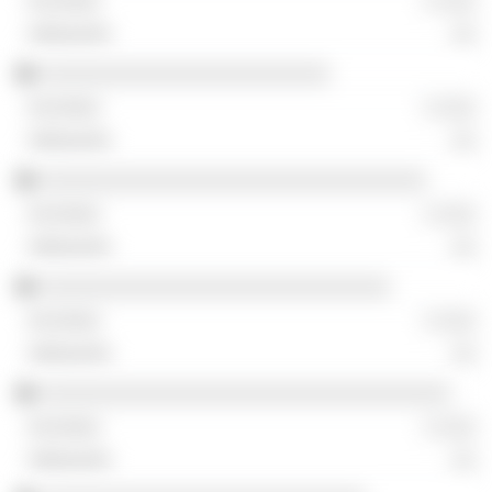
░ ░░░
░░
░░░░░░░░░░░░░░░░░░░░░░░░
░ ░░░
░░
░░░░░░░░░░░░░░░░░░░░░░░░░░░░░░░░
░ ░░░
░░
░░░░░░░░░░░░░░░░░░░░░░░░░░░░░
░ ░░░
░░
░░░░░░░░░░░░░░░░░░░░░░░░░░░░░░░░░░
░ ░░░
░░