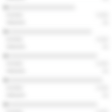
░░░░░░░░░░░░░░░░░░░░░░░░
░ ░░░
░░
░░░░░░░░░░░░░░░░░░░░░░░░░░░░░░
░ ░░░
░░
░░░░░░░░░░░░░░░░░░░░░░░░░░░░░░░░
░ ░░░
░░
░░░░░░░░░░░░░░░░░░░░░░░░░░░░░░░░░░
░ ░░░
░░
░░░░░░░░░░░░░░░░░░░░░░░░░░░░░░░░