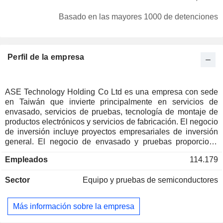
Alemania
0,05 %
Basado en las mayores 1000 de detenciones
Australia
0,05 %
Luxemburgo
0,05 %
Perfil de la empresa
Malasia
0,04 %
Suiza
0,04 %
Dinamarca
0,04 %
ASE Technology Holding Co Ltd es una empresa con sede
en Taiwán que invierte principalmente en servicios de
Brasil
0,03 %
envasado, servicios de pruebas, tecnología de montaje de
Japón
0,02 %
productos electrónicos y servicios de fabricación. El negocio
de inversión incluye proyectos empresariales de inversión
Finlandia
0,02 %
general. El negocio de envasado y pruebas proporciona
servicios de circuitos integrados (CI), incluido el diseño de
Corea del Sur
0,01 %
Empleados
114.179
envases y módulos, el envasado de CI, el envasado
China
0,01 %
multichip, los módulos micro e híbridos, el envasado de
Sector
Equipo y pruebas de semiconductores
memorias, las pruebas frontales, las pruebas de sondas de
Austria
0,01 %
obleas, las pruebas de productos acabados, el diseño de
Italia
0,01 %
sustratos y la fabricación. El negocio de servicios de
Más información sobre la empresa
fabricación electrónica proporciona principalmente una serie
de servicios profesionales como el desarrollo y el diseño, la