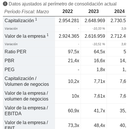
Datos ajustados al perímetro de consolidación actual
2022
2023
2024
Período Fiscal: Marzo
1
Capitalización
2.954.281
2.648.969
2.730.59
Variación
-
-10,33 %
3,08
1
Valor de la empresa
2.924.365
2.616.959
2.712.46
Variación
-
-10,51 %
3,65
Ratio PER
97,5x
64,5x
50
PBR
21,4x
16,6x
14,6
PEG
-
1,8x
1,5
Capitalización /
10,2x
7,71x
7,69
Volumen de negocios
Valor de la empresa /
10x
7,61x
7,64
volumen de negocios
Valor de la empresa /
60,9x
41,7x
35,8
EBITDA
Valor de la empresa /
73,3x
48,4x
40,3
EBIT