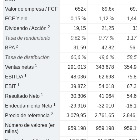
Valor de empresa / FCF
652x
89,6x
69,5
FCF Yield
0,15 %
1,12 %
1,44 
2
Dividendo / Acción
19,15
21,25
33,
Tasa de rendimiento
0,62 %
0,77 %
1,17 
2
BPA
31,59
42,82
56,9
Tasa de distribución
60,6 %
49,6 %
58,5 
1
Ventas netas
291.013
343.678
354.94
1
EBITDA
48.036
62.698
75.85
1
EBIT
39.872
54.018
67.32
1
Resultado Neto
30.306
41.064
54.60
1
Endeudamiento Neto
-29.916
-32.010
-18.13
2
Precio de referencia
3.079,95
2.761,65
2.846,7
Número de valores (en
959.198
959.198
959.19
miles)