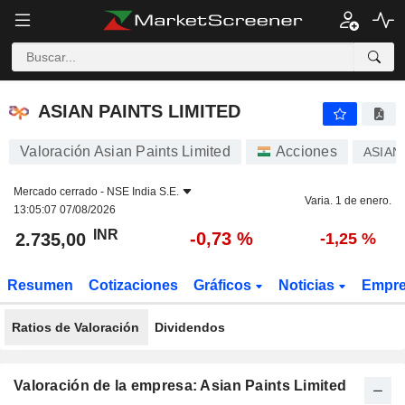
ASIAN PAINTS LIMITED
2.735,00
₹
-0,73 %
ASIAN PAINTS LIMITED
Valoración Asian Paints Limited
Acciones
ASIAN
Mercado cerrado -
NSE India S.E.
Varia. 1 de enero.
13:05:07 07/08/2026
INR
-0,73 %
2.735,00
-1,25 %
Resumen
Cotizaciones
Gráficos
Noticias
Empr
Ratios de Valoración
Dividendos
Valoración de la empresa: Asian Paints Limited