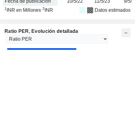
Fecha de publicación
10/5/22
11/5/23
9/5/2
1
2
INR en Millones
INR
Datos estimados
Ratio PER
, Evolución detallada