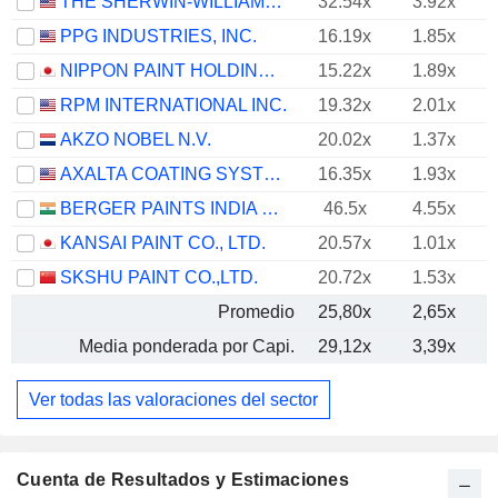
THE SHERWIN-WILLIAMS COMPANY
32.54x
3.92x
PPG INDUSTRIES, INC.
16.19x
1.85x
NIPPON PAINT HOLDINGS CO., LTD.
15.22x
1.89x
RPM INTERNATIONAL INC.
19.32x
2.01x
AKZO NOBEL N.V.
20.02x
1.37x
AXALTA COATING SYSTEMS LTD.
16.35x
1.93x
BERGER PAINTS INDIA LIMITED
46.5x
4.55x
KANSAI PAINT CO., LTD.
20.57x
1.01x
SKSHU PAINT CO.,LTD.
20.72x
1.53x
Promedio
25,80x
2,65x
Media ponderada por Capi.
29,12x
3,39x
Ver todas las valoraciones del sector
Cuenta de Resultados y Estimaciones