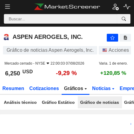
ASPEN AEROGELS, INC.
6,250
$
-9,29 %
ASPEN AEROGELS, INC.
Gráfico de noticias Aspen Aerogels, Inc.
Acciones
Mercado cerrado -
NYSE
22:00:03 07/08/2026
Varia. 1 de enero.
USD
-9,29 %
6,250
+120,85 %
Resumen
Cotizaciones
Gráficos
Noticias
Empr
Análisis técnico
Gráfico Estático
Gráfico de noticias
Gráf