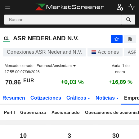
ASR NEDERLAND N.V.
70,86
€
+0,03 %
ASR NEDERLAND N.V.
Conexiones ASR Nederland N.V.
Acciones
ASR
Mercado cerrado -
Euronext Amsterdam
Varia. 1 de
17:55:00 07/08/2026
enero.
EUR
+0,03 %
70,86
+16,89 %
Resumen
Cotizaciones
Gráficos
Noticias
Empr
Perfil
Gobernanza
Accionariado
Operaciones de accionis
10
3
30