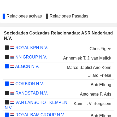
Relaciones activas
Relaciones Pasadas
Sociedades Cotizadas Relacionadas: ASR Nederland
N.V.
ROYAL KPN N.V.
Chris Figee
NN GROUP N.V.
Annemiek T. J. van Melick
AEGON N.V.
Marco Baptist Arie Keim
Eilard Friese
CORBION N.V.
Bob Elfring
RANDSTAD N.V.
Antoinette P. Aris
VAN LANSCHOT KEMPEN
Karin T. V. Bergstein
N.V
ROYAL BAM GROUP N.V.
Bob Elfring