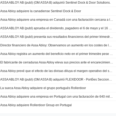
ASSA ABLOY AB (publ) (OM:ASSA B) adquirió Sentinel Dock & Door Solutions.
Assa Abloy adquiere la canadiense Sentinel Dock & Door
Assa Abloy adquiere una empresa en Canadá con una facturación cercana a los 1.000 millones
ASSA ABLOY AB (publ) aprueba el dividendo, pagadero el 6 de mayo y el 16 de noviembre de 2026
ASSA ABLOY AB (publ) presenta sus resultados financieros del primer trimestre finalizado el 31 de marzo de 2026
Director financiero de Assa Abloy: Observamos un aumento en los costes de las materias primas, pero lo estamos mitigando con ajustes de precios
Assa Abloy registra un aumento del beneficio neto en el primer trimestre pese al descenso de las ventas
El fabricante de cerraduras Assa Abloy eleva sus precios ante el encarecimiento de las materias primas
Assa Abloy prevé que el efecto de las divisas diluya el margen operativo del segundo trimestre
ASSA ABLOY AB (publ) (OM:ASSA B) adquirió FLEXIDOOR - Portões Seccionados e Automatismos, S.A.
La sueca Assa Abloy adquiere el grupo portugués Rollerdoor
Assa Abloy adquiere una empresa en Portugal con una facturación de 640 millones de coronas
Assa Abloy adquiere Rollerdoor Group en Portugal