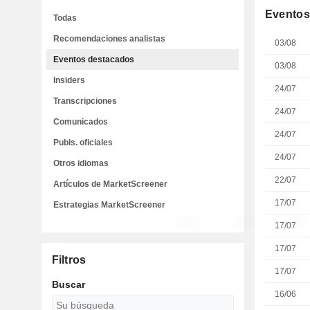
Eventos
Todas
Recomendaciones analistas
03/08
Eventos destacados
03/08
Insiders
24/07
Transcripciones
24/07
Comunicados
24/07
Publs. oficiales
24/07
Otros idiomas
22/07
Artículos de MarketScreener
17/07
Estrategias MarketScreener
17/07
17/07
Filtros
17/07
Buscar
16/06