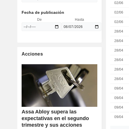
02/06
Fecha de publicación
02/06
De
Hasta
02/06
28/04
28/04
28/04
Acciones
28/04
28/04
28/04
09/04
09/04
09/04
Assa Abloy supera las
09/04
expectativas en el segundo
trimestre y sus acciones