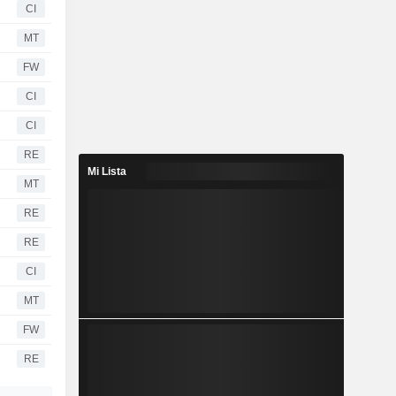
CI
MT
FW
CI
CI
RE
Mi Lista
MT
RE
RE
CI
MT
FW
RE