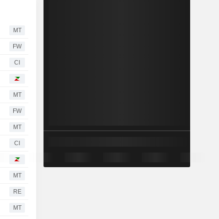
MT
FW
CI
MT
FW
MT
CI
MT
RE
MT