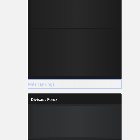
Más rankings
Divisas / Forex