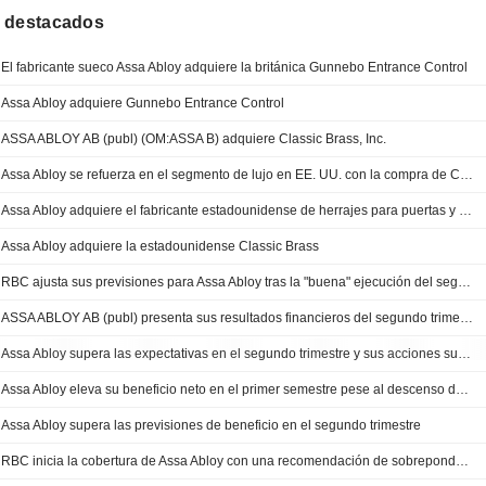
 destacados
El fabricante sueco Assa Abloy adquiere la británica Gunnebo Entrance Control
Assa Abloy adquiere Gunnebo Entrance Control
ASSA ABLOY AB (publ) (OM:ASSA B) adquiere Classic Brass, Inc.
Assa Abloy se refuerza en el segmento de lujo en EE. UU. con la compra de Classic Brass
Assa Abloy adquiere el fabricante estadounidense de herrajes para puertas y armarios Classic Brass
Assa Abloy adquiere la estadounidense Classic Brass
RBC ajusta sus previsiones para Assa Abloy tras la "buena" ejecución del segundo trimestre y mantiene su recomendación de sobreponderar
ASSA ABLOY AB (publ) presenta sus resultados financieros del segundo trimestre y del primer semestre de 2026
Assa Abloy supera las expectativas en el segundo trimestre y sus acciones suben
Assa Abloy eleva su beneficio neto en el primer semestre pese al descenso de las ventas
Assa Abloy supera las previsiones de beneficio en el segundo trimestre
RBC inicia la cobertura de Assa Abloy con una recomendación de sobreponderar por su estrategia de adquisiciones complementarias