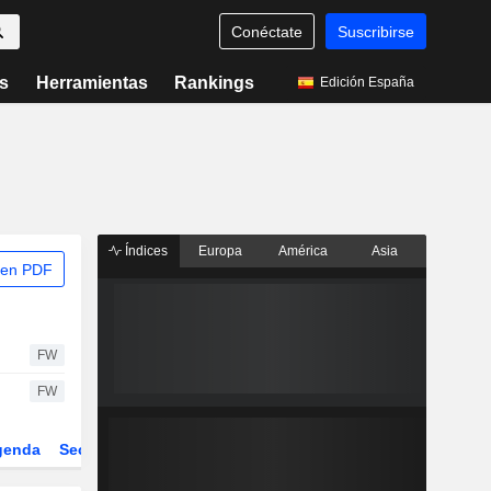
Conéctate
Suscribirse
s
Herramientas
Rankings
Edición España
Índices
Europa
América
Asia
 en PDF
FW
FW
genda
Sector
Derivados
ETFs