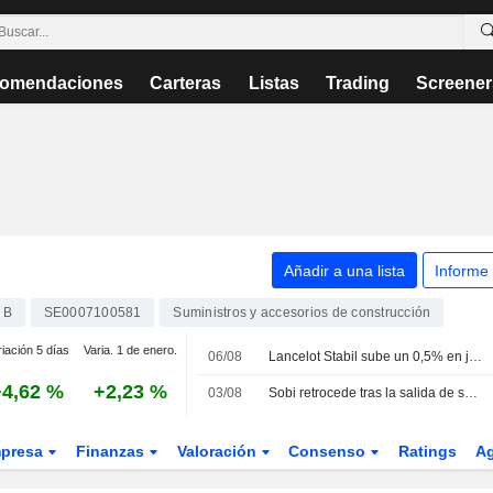
omendaciones
Carteras
Listas
Trading
Screener
Añadir a una lista
Informe
 B
SE0007100581
Suministros y accesorios de construcción
iación 5 días
Varia. 1 de enero.
06/08
Lancelot Stabil sube un 0,5% en julio e incorpora a Epiroc a su cartera
+4,62 %
+2,23 %
03/08
Sobi retrocede tras la salida de su consejero delegado y el OMXS30 repunta un 0,9%
presa
Finanzas
Valoración
Consenso
Ratings
A