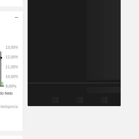
2028
-
-
446.237
-2,05 %
19,1x
2,92x
2,07x
2,27x
2,49x