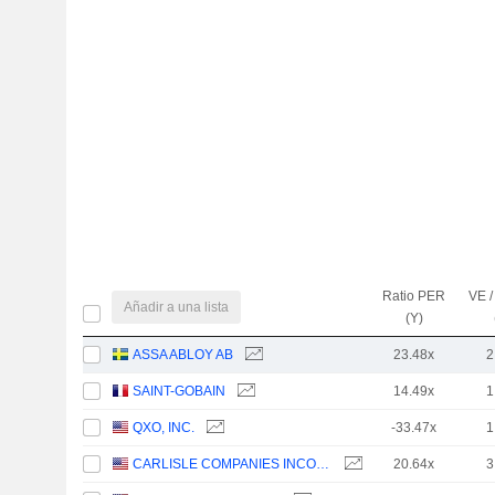
Ratio PER
VE /
Añadir a una lista
(Y)
ASSA ABLOY AB
23.48x
2
SAINT-GOBAIN
14.49x
1
QXO, INC.
-33.47x
1
CARLISLE COMPANIES INCORPORATED
20.64x
3