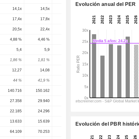
Evolución anual del PER
14,1x
14,5x
15,1x
14,4x
13,1x
17,4x
17,8x
18,8x
17,6x
15,8x
20,5x
22,4x
24,6x
24,2x
22,2x
4,88 %
4,46 %
4,06 %
4,14 %
4,51 %
5,4
5,9
6,4
6,859
7,604
1,86 %
1,81 %
1,78 %
1,87 %
2,07 %
12,27
14,08
13,23
15,61
17,55
44 %
41,9 %
48,4 %
43,9 %
43,3 %
140.716
150.162
152.409
157.366
169.230
27.358
29.940
30.745
32.204
34.699
22.185
24.296
24.664
26.300
28.843
13.633
15.639
14.701
17.374
19.517
Evolución del PBR histór
64.109
70.253
64.277
55.450
48.492