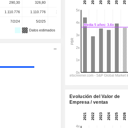
290,30
326,80
358,90
366,50
366,50
1.110.776
1.110.776
1.110.776
1.110.776
-
7/2/24
5/2/25
5/2/26
-
-
Datos estimados
Evolución del Valor de
Empresa / ventas