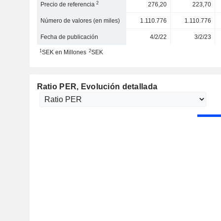
2
Precio de referencia
276,20
223,70
Número de valores (en miles)
1.110.776
1.110.776
Fecha de publicación
4/2/22
3/2/23
1
2
SEK en Millones
SEK
Ratio PER
, Evolución detallada