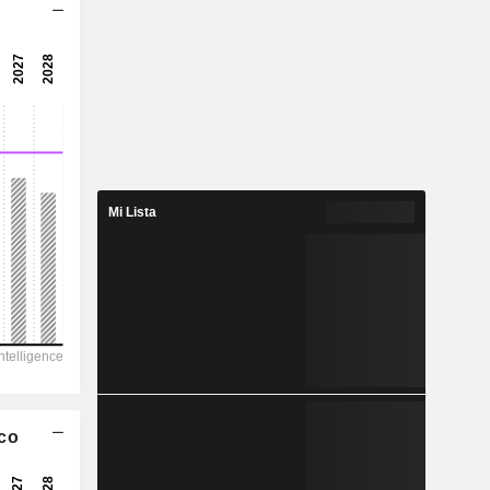
12x
14,4x
19,6x
5,11 %
8,329
2,27 %
Mi Lista
19,16
43,5 %
179.059
37.080
31.027
21.354
ico
39.138