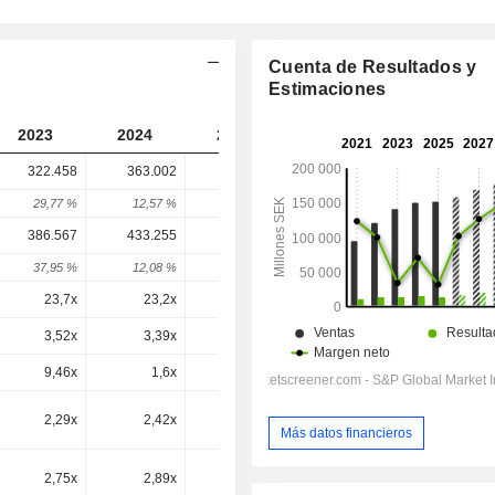
Cuenta de Resultados y
Estimaciones
2023
2024
2025
2026
2027
322.458
363.002
398.658
407.100
-
29,77 %
12,57 %
9,82 %
2,12 %
-
386.567
433.255
462.935
462.549
455.592
37,95 %
12,08 %
6,85 %
-0,08 %
-1,5 %
23,7x
23,2x
27,1x
23,5x
20,9x
3,52x
3,39x
3,92x
3,57x
3,23x
9,46x
1,6x
-4,49x
1,3x
1,7x
2,29x
2,42x
2,62x
2,59x
2,41x
Más datos financieros
2,75x
2,89x
3,04x
2,94x
2,69x