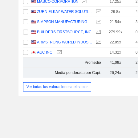
MASCO CORPORATION
17.25x
2
ZURN ELKAY WATER SOLUTIONS CORPORATION
29.8x
4
SIMPSON MANUFACTURING CO., INC.
21.54x
3
BUILDERS FIRSTSOURCE, INC.
279.99x
0
ARMSTRONG WORLD INDUSTRIES, INC.
22.85x
4
AGC INC.
14.32x
0
Promedio
41,09x
2
Media ponderada por Capi.
26,24x
2
Ver todas las valoraciones del sector