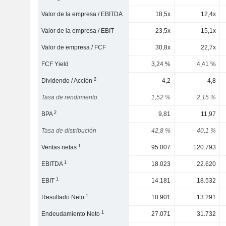
Valor de la empresa / EBITDA
18,5x
12,4x
Valor de la empresa / EBIT
23,5x
15,1x
Valor de empresa / FCF
30,8x
22,7x
FCF Yield
3,24 %
4,41 %
2
Dividendo / Acción
4,2
4,8
Tasa de rendimiento
1,52 %
2,15 %
2
BPA
9,81
11,97
Tasa de distribución
42,8 %
40,1 %
1
Ventas netas
95.007
120.793
1
EBITDA
18.023
22.620
1
EBIT
14.181
18.532
1
Resultado Neto
10.901
13.291
1
Endeudamiento Neto
27.071
31.732