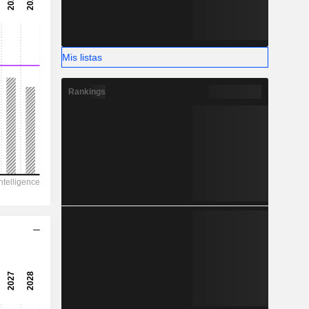
366,50
-
-
Mis listas
Rankings