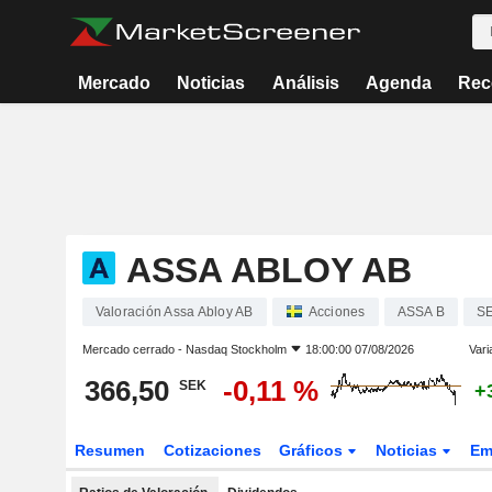
Mercado
Noticias
Análisis
Agenda
Rec
ASSA ABLOY AB
Valoración Assa Abloy AB
Acciones
ASSA B
S
Mercado cerrado -
Nasdaq Stockholm
18:00:00 07/08/2026
Vari
366,50
-0,11 %
SEK
+
Resumen
Cotizaciones
Gráficos
Noticias
Em