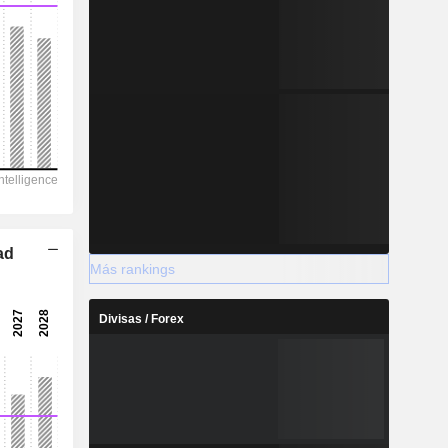
ad
Más rankings
Divisas / Forex