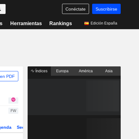
Conéctate
Suscribirse
s
Herramientas
Rankings
Edición España
Índices
Europa
América
Asia
 en PDF
FW
genda
Sector
Derivados
ETFs