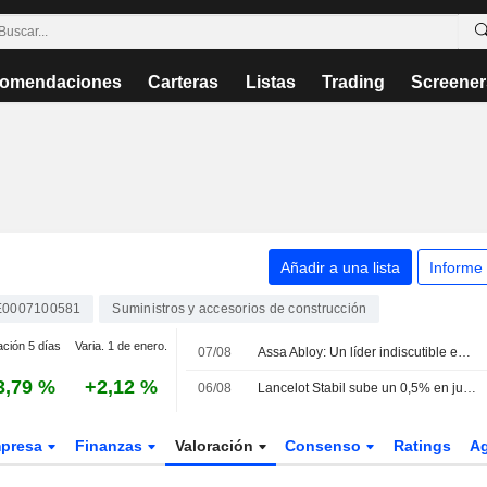
omendaciones
Carteras
Listas
Trading
Screener
Añadir a una lista
Informe
E0007100581
Suministros y accesorios de construcción
ación 5 días
Varia. 1 de enero.
07/08
Assa Abloy: Un líder indiscutible en soluciones de acceso
3,79 %
+2,12 %
06/08
Lancelot Stabil sube un 0,5% en julio e incorpora a Epiroc a su cartera
presa
Finanzas
Valoración
Consenso
Ratings
A