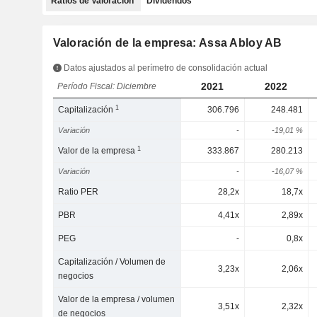
Ratios de Valoración
Dividendos
Valoración de la empresa: Assa Abloy AB
Datos ajustados al perímetro de consolidación actual
2021
2022
Período Fiscal: Diciembre
1
Capitalización
306.796
248.481
Variación
-
-19,01 %
1
Valor de la empresa
333.867
280.213
Variación
-
-16,07 %
Ratio PER
28,2x
18,7x
PBR
4,41x
2,89x
PEG
-
0,8x
Capitalización / Volumen de
3,23x
2,06x
negocios
Valor de la empresa / volumen
3,51x
2,32x
de negocios