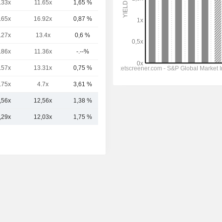
.33x
11.65x
1,65 %
15,22 mil M
.65x
16.92x
0,87 %
8528,73 M
.27x
13.4x
0,6 %
8157,32 M
.86x
11.36x
-.--%
8036,38 M
.57x
13.31x
0,75 %
7840,6 M
.75x
4.7x
3,61 %
7827,3 M
,56x
12,56x
1,38 %
17,9 mil M
,29x
12,03x
1,75 %