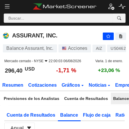
ASSURANT, INC.
296,40
$
-1,71 %
ASSURANT, INC.
Balance Assurant, Inc.
Acciones
AIZ
US04621
Mercado cerrado -
NYSE
22:00:03 06/08/2026
Varia. 1 de enero.
USD
-1,71 %
296,40
+23,06 %
Resumen
Cotizaciones
Gráficos
Noticias
Empr
Previsiones de los Analistas
Cuenta de Resultados
Balance
Cuenta de Resultados
Balance
Flujo de caja
Ratios
Anual