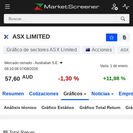
ASX LIMITED
57,60
$
-1,30 %
ASX LIMITED
Gráfico de sectores ASX Limited
Acciones
ASX
Mercado cerrado -
Australian S.E.
Varia. 1 de enero.
08:10:08 07/08/2026
AUD
-1,30 %
57,60
+11,98 %
Resumen
Cotizaciones
Gráficos
Noticias
Empr
Análisis técnico
Gráfico Estático
Gráfico Total Return
Grá
Total Return