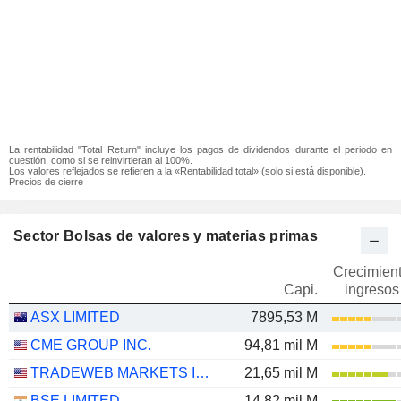
La rentabilidad "Total Return" incluye los pagos de dividendos durante el periodo en
cuestión, como si se reinvirtieran al 100%.
Los valores reflejados se refieren a la «Rentabilidad total» (solo si está disponible).
Precios de cierre
Sector Bolsas de valores y materias primas
Crecimien
Capi.
ingresos
ASX LIMITED
7895,53 M
CME GROUP INC.
94,81 mil M
TRADEWEB MARKETS INC.
21,65 mil M
BSE LIMITED
14,82 mil M