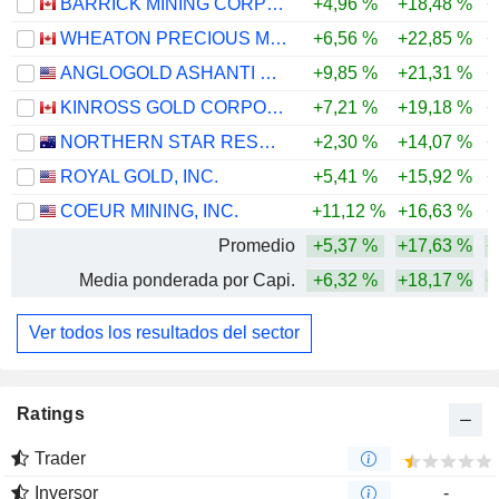
BARRICK MINING CORPORATION
+4,96 %
+18,48 %
+
WHEATON PRECIOUS METALS CORP.
+6,56 %
+22,85 %
+
ANGLOGOLD ASHANTI PLC
+9,85 %
+21,31 %
+
KINROSS GOLD CORPORATION
+7,21 %
+19,18 %
+
NORTHERN STAR RESOURCES LIMITED
+2,30 %
+14,07 %
+
ROYAL GOLD, INC.
+5,41 %
+15,92 %
+
COEUR MINING, INC.
+11,12 %
+16,63 %
+
Promedio
+5,37 %
+17,63 %
+
Media ponderada por Capi.
+6,32 %
+18,17 %
+
Ver todos los resultados del sector
Ratings
Trader
Inversor
-