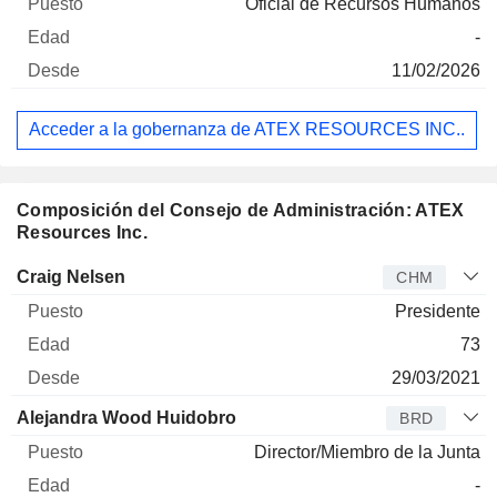
Oficial de Recursos Humanos
-
11/02/2026
Acceder a la gobernanza de ATEX RESOURCES INC..
Composición del Consejo de Administración: ATEX
Resources Inc.
Administrador
Puesto
Edad
Desde
Craig Nelsen
CHM
Presidente
73
29/03/2021
Alejandra Wood Huidobro
BRD
Director/Miembro de la Junta
-