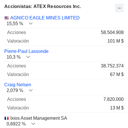
Accionistas: ATEX Resources Inc.
Nombre
Acciones
%
Valoración
AGNICO EAGLE MINES LIMITED
15,55 %
58.504.908
101 M $
Pierre-Paul Lassonde
10,3 %
38.752.374
67 M $
Craig Nelsen
2,079 %
7.820.000
13 M $
Ixios Asset Management SA
0,6922 %