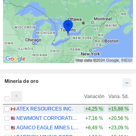
Minería de oro
V
Variación
Varia. 5d.
ATEX RESOURCES INC.
+4,25 %
+15,88 %
+
NEWMONT CORPORATION
+7,16 %
+20,56 %
+
AGNICO EAGLE MINES LIMITED
+6,49 %
+23,09 %
+