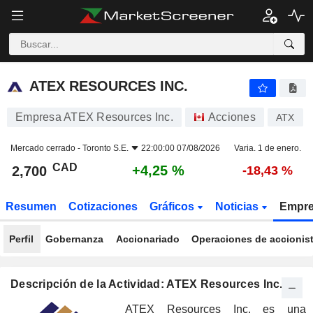
ATEX RESOURCES INC.
2,700
$
+4,25 %
ATEX RESOURCES INC.
Empresa ATEX Resources Inc.
Acciones
ATX
Mercado cerrado -
Toronto S.E.
22:00:00 07/08/2026
Varia. 1 de enero.
CAD
+4,25 %
2,700
-18,43 %
Resumen
Cotizaciones
Gráficos
Noticias
Empr
Perfil
Gobernanza
Accionariado
Operaciones de accionis
Descripción de la Actividad: ATEX Resources Inc.
ATEX Resources Inc. es una