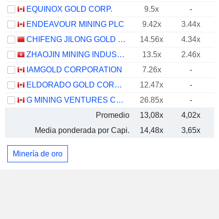
EQUINOX GOLD CORP.
9.5x
-
ENDEAVOUR MINING PLC
9.42x
3.44x
CHIFENG JILONG GOLD MINING GROUP LIMITED
14.56x
4.34x
ZHAOJIN MINING INDUSTRY COMPANY LIMITED
13.5x
2.46x
IAMGOLD CORPORATION
7.26x
-
ELDORADO GOLD CORPORATION
12.47x
-
G MINING VENTURES CORP.
26.85x
-
Promedio
13,08x
4,02x
Media ponderada por Capi.
14,48x
3,65x
Minería de oro