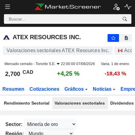
ATEX RESOURCES INC.
2,700
$
+4,25 %
ATEX RESOURCES INC.
Valoraciones sectoriales ATEX Resources Inc.
Acci
Mercado cerrado -
Toronto S.E.
22:00:00 07/08/2026
Varia. 1 de enero.
CAD
+4,25 %
2,700
-18,43 %
Resumen
Cotizaciones
Gráficos
Noticias
Empr
Rendimiento Sectorial
Valoraciones sectoriales
Dividendos 
Sector:
Región: