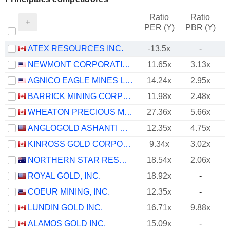
Ratio
Ratio
PER (Y)
PBR (Y)
ATEX RESOURCES INC.
-13.5x
-
NEWMONT CORPORATION
11.65x
3.13x
AGNICO EAGLE MINES LIMITED
14.24x
2.95x
BARRICK MINING CORPORATION
11.98x
2.48x
WHEATON PRECIOUS METALS CORP.
27.36x
5.66x
ANGLOGOLD ASHANTI PLC
12.35x
4.75x
KINROSS GOLD CORPORATION
9.34x
3.02x
NORTHERN STAR RESOURCES LIMITED
18.54x
2.06x
ROYAL GOLD, INC.
18.92x
-
COEUR MINING, INC.
12.35x
-
LUNDIN GOLD INC.
16.71x
9.88x
ALAMOS GOLD INC.
15.09x
-