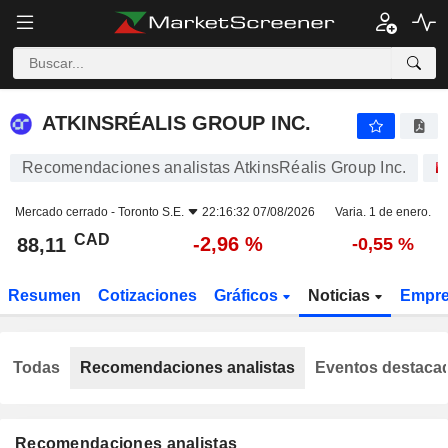
ATKINSRÉALIS GROUP INC.
88,11
$
-2,96 %
ATKINSRÉALIS GROUP INC.
Recomendaciones analistas AtkinsRéalis Group Inc.
Mercado cerrado -
Toronto S.E.
22:16:32 07/08/2026
Varia. 1 de enero.
CAD
-2,96 %
88,11
-0,55 %
Resumen
Cotizaciones
Gráficos
Noticias
Empr
Todas
Recomendaciones analistas
Eventos destaca
Recomendaciones analistas