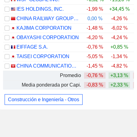
IES HOLDINGS, INC.
-1,99 %
+34,45 %
+
CHINA RAILWAY GROUP LIMITED
0,00 %
-4,26 %
KAJIMA CORPORATION
-1,48 %
-6,02 %
-
OBAYASHI CORPORATION
-4,20 %
-4,24 %
-
EIFFAGE S.A.
-0,76 %
+0,85 %
TAISEI CORPORATION
-5,05 %
-1,34 %
-
CHINA COMMUNICATIONS CONSTRUCTION COMPANY LIMITED
-1,45 %
-4,82 %
Promedio
-0,76 %
+3,13 %
Media ponderada por Capi.
-0,83 %
+2,33 %
Construcción e Ingeniería - Otros