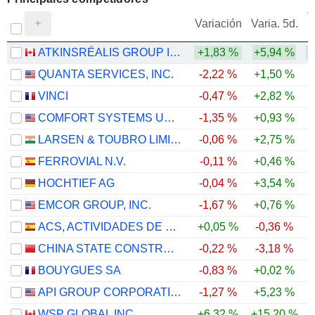
V
Variación
Varia. 5d.
ATKINSRÉALIS GROUP INC.
+1,83 %
+5,94 %
QUANTA SERVICES, INC.
-2,22 %
+1,50 %
VINCI
-0,47 %
+2,82 %
COMFORT SYSTEMS USA, INC.
-1,35 %
+0,93 %
LARSEN & TOUBRO LIMITED
-0,06 %
+2,75 %
FERROVIAL N.V.
-0,11 %
+0,46 %
HOCHTIEF AG
-0,04 %
+3,54 %
EMCOR GROUP, INC.
-1,67 %
+0,76 %
ACS, ACTIVIDADES DE CONSTRUCCIÓN Y SERVICIOS, S.A.
+0,05 %
-0,36 %
CHINA STATE CONSTRUCTION ENGINEERING CORPORATION LIMITED
-0,22 %
-3,18 %
BOUYGUES SA
-0,83 %
+0,02 %
API GROUP CORPORATION
-1,27 %
+5,23 %
WSP GLOBAL INC.
+6,32 %
+15,20 %