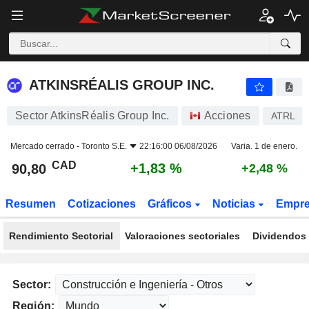
ATKINSRÉALIS GROUP INC.
90,80
$
+1,83 %
ATKINSRÉALIS GROUP INC.
Sector AtkinsRéalis Group Inc.
Acciones
ATRL
Mercado cerrado -
Toronto S.E.
22:16:00 06/08/2026
Varia. 1 de enero.
CAD
+1,83 %
90,80
+2,48 %
Resumen
Cotizaciones
Gráficos
Noticias
Empr
Rendimiento Sectorial
Valoraciones sectoriales
Dividendos 
Sector:
Región: