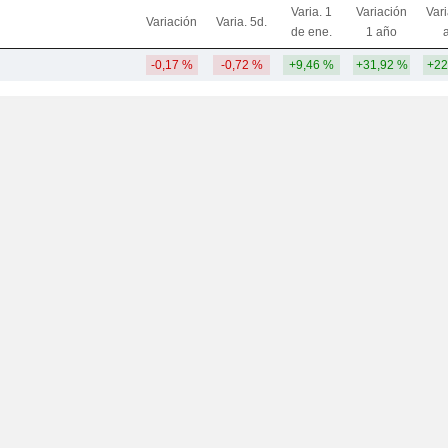
Varia. 1
Variación
Var
Variación
Varia. 5d.
de ene.
1 año
-0,17 %
-0,72 %
+9,46 %
+31,92 %
+22