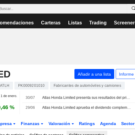
omendaciones
Carteras
Listas
Trading
Screener
ED
Añadir a una lista
Informe
ATLH
PK0009201010
Fabricantes de automóviles y camiones
. 1 de enero.
30/07
Atlas Honda Limited presenta sus resultados del primer trimestre finalizado el 30 de junio de 2026
9,46 %
29/06
Atlas Honda Limited aprueba el dividendo complementario para el ejercicio cerrado el 31 de marzo de 2026
presa
Finanzas
Valoración
Ratings
Agenda
Secto