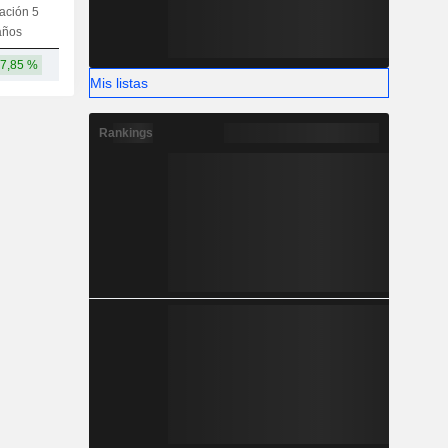
iación 5
Capi.
CT
MT
LT
años
7,85 %
726 M
-
-
-
Mis listas
Rankings