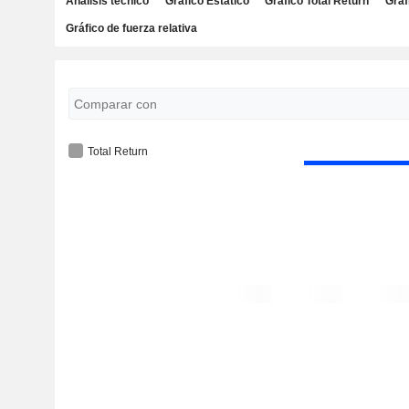
Análisis técnico
Gráfico Estático
Gráfico Total Return
Gráf
Gráfico de fuerza relativa
Total Return