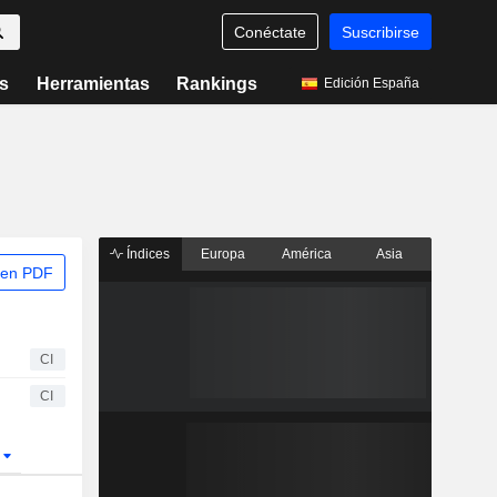
Conéctate
Suscribirse
s
Herramientas
Rankings
Edición España
Índices
Europa
América
Asia
 en PDF
CI
CI
r