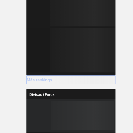
Más rankings
Divisas / Forex