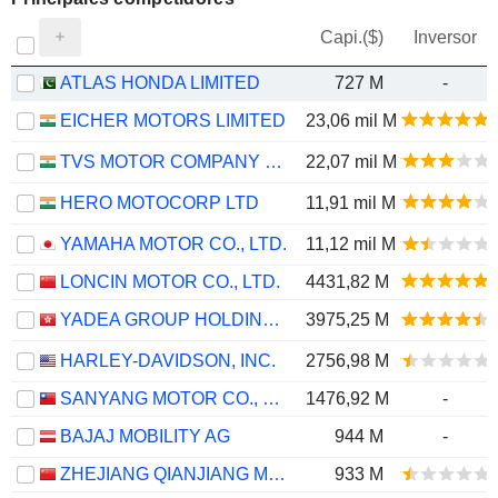
Capi.($)
Inversor
ATLAS HONDA LIMITED
727 M
-
EICHER MOTORS LIMITED
23,06 mil M
TVS MOTOR COMPANY LIMITED
22,07 mil M
HERO MOTOCORP LTD
11,91 mil M
YAMAHA MOTOR CO., LTD.
11,12 mil M
LONCIN MOTOR CO., LTD.
4431,82 M
YADEA GROUP HOLDINGS LTD.
3975,25 M
HARLEY-DAVIDSON, INC.
2756,98 M
SANYANG MOTOR CO., LTD.
1476,92 M
-
BAJAJ MOBILITY AG
944 M
-
ZHEJIANG QIANJIANG MOTORCYCLE CO., LTD.
933 M