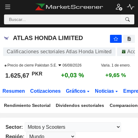
ATLAS HONDA LIMITED
1.625,67
₨
+0,03 %
ATLAS HONDA LIMITED
Calificaciones sectoriales Atlas Honda Limited
Acci
Precio de cierre
Pakistan S.E.
06/08/2026
Varia. 1 de enero.
PKR
+0,03 %
1.625,67
+9,65 %
Resumen
Cotizaciones
Gráficos
Noticias
Empr
Rendimiento Sectorial
Dividendos sectoriales
Comparacione
Sector:
Región: