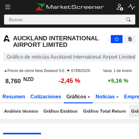
AUCKLAND INTERNATIONAL AIRPORT LIMITED
8,760
$
-2,45 %
AUCKLAND INTERNATIONAL
AIRPORT LIMITED
Gráfico de noticias Auckland International Airport Limited
Precio de cierre
New Zealand S.E.
07/08/2026
Varia. 1 de enero.
NZD
-2,45 %
8,760
+5,16 %
Resumen
Cotizaciones
Gráficos
Noticias
Empr
Análisis técnico
Gráfico Estático
Gráfico Total Return
Grá