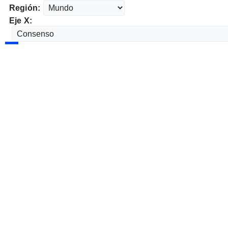
Región:
Eje X: