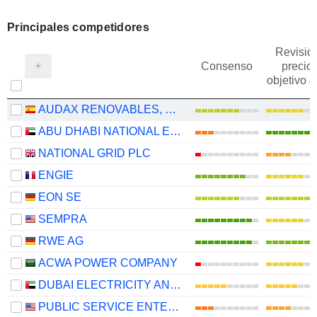
Principales competidores
Revisió
Consenso
precio
objetivo 
AUDAX RENOVABLES, S.A.
ABU DHABI NATIONAL ENERGY COMPANY
NATIONAL GRID PLC
ENGIE
EON SE
SEMPRA
RWE AG
ACWA POWER COMPANY
DUBAI ELECTRICITY AND WATER AUTHORITY
PUBLIC SERVICE ENTERPRISE GROUP, INC.