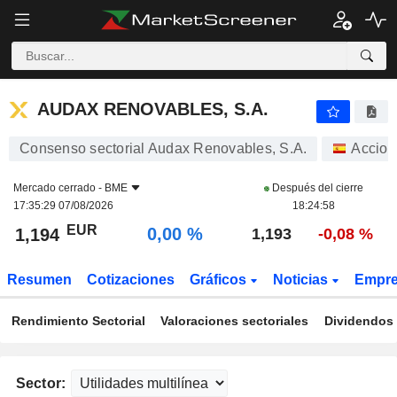
AUDAX RENOVABLES, S.A.
1,194
€
0,00 %
AUDAX RENOVABLES, S.A.
Consenso sectorial Audax Renovables, S.A.
Accion
Mercado cerrado -
BME
Después del cierre
17:35:29 07/08/2026
18:24:58
EUR
0,00 %
1,194
1,193
-0,08 %
Resumen
Cotizaciones
Gráficos
Noticias
Empr
Rendimiento Sectorial
Valoraciones sectoriales
Dividendos 
Sector: