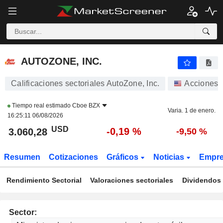
AUTOZONE, INC.
3.060,19
$
-0,19 %
AUTOZONE, INC.
Calificaciones sectoriales AutoZone, Inc.
Acciones
Tiempo real estimado
Cboe BZX
Varia. 1 de enero.
16:25:11 06/08/2026
USD
-0,19 %
3.060,28
-9,50 %
Resumen
Cotizaciones
Gráficos
Noticias
Empr
Rendimiento Sectorial
Valoraciones sectoriales
Dividendos 
Sector: