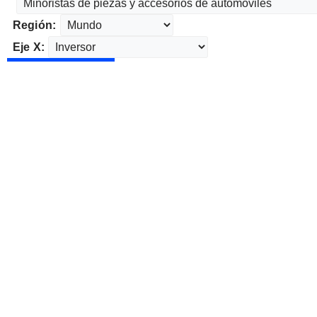
Región:
Eje X: