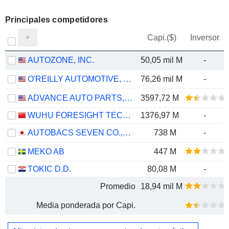
Principales competidores
Capi.($)
Inversor
AUTOZONE, INC.
50,05 mil M
-
O'REILLY AUTOMOTIVE, INC.
76,26 mil M
-
ADVANCE AUTO PARTS, INC.
3597,72 M
WUHU FORESIGHT TECHNOLOGY CO.,LTD.
1376,97 M
-
AUTOBACS SEVEN CO., LTD.
738 M
-
MEKO AB
447 M
TOKIC D.D.
80,08 M
-
Promedio
18,94 mil M
Media ponderada por Capi.