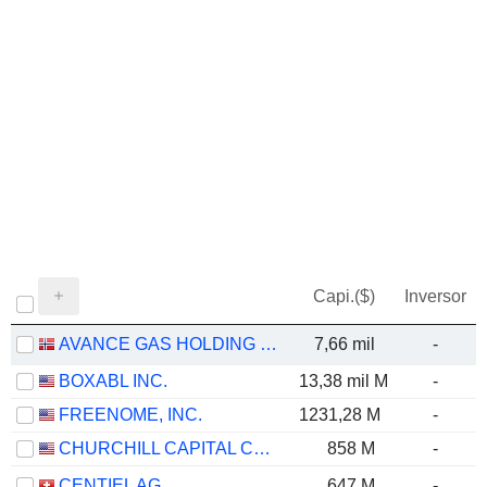
Capi.($)
Inversor
AVANCE GAS HOLDING LTD
7,66 mil
-
BOXABL INC.
13,38 mil M
-
FREENOME, INC.
1231,28 M
-
CHURCHILL CAPITAL CORP XI
858 M
-
CENTIEL AG
647 M
-