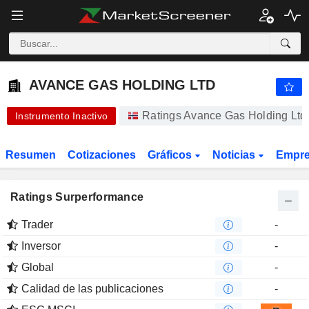
AVANCE GAS HOLDING LTD
0,2400
kr
+77,78 %
AVANCE GAS HOLDING LTD
Ratings Avance Gas Holding Ltd
Instrumento Inactivo
Resumen
Cotizaciones
Gráficos
Noticias
Empr
Ratings Surperformance
Trader
-
Inversor
-
Global
-
Calidad de las publicaciones
-