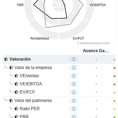
Avance Gas Holding Ltd
Valoración
-
Valor de la empresa
-
VE/ventas
-
VE/EBITDA
-
EV/FCF
-
Valor del patrimonio
-
Ratio PER
-
PBR
-