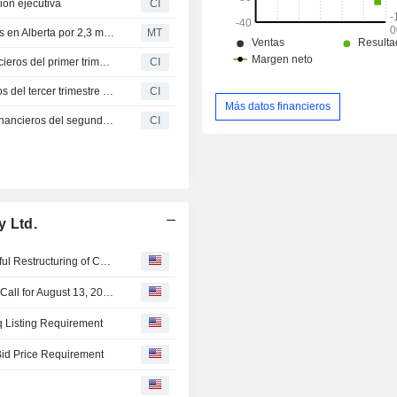
ión ejecutiva
CI
AVAX One Technology planea adquirir un centro de datos en Alberta por 2,3 millones USD
MT
Avax One Technology Ltd. presenta sus resultados financieros del primer trimestre finalizado el 31 de marzo de 2026
CI
Avax One Technology Ltd. presenta resultados financieros del tercer trimestre y de los nueve meses finalizados el 30 de septiembre de 2025
CI
Más datos financieros
AgriFORCE Growing Systems Ltd. presenta resultados financieros del segundo trimestre y primer semestre finalizados el 30 de junio de 2025
CI
y Ltd.
AVAX One Strengthens Balance Sheet Through Successful Restructuring of Convertible Debt Facility
AVAX One Schedules Second Quarter 2026 Conference Call for August 13, 2026 at 5:00 p.m. ET
 Listing Requirement
id Price Requirement