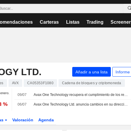
omendaciones
Carteras
Listas
Trading
Screener
OGY LTD.
Añadir a una lista
Informe
es
AVX
CA05353F1080
Cadena de bloques y criptomoneda
 enero.
09/07
Avax One Technology recupera el cumplimiento de los requisitos de cotización del Nasdaq
8 %
06/07
Avax One Technology Ltd. anuncia cambios en su dirección ejecutiva
as
Valoración
Agenda