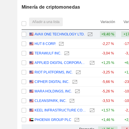
Minería de criptomonedas
Añadir a una lista
Variación
Var
AVAX ONE TECHNOLOGY LTD.
+9,40 %
+17
HUT 8 CORP.
-2,27 %
-1
TERAWULF INC.
-3,04 %
-3
APPLIED DIGITAL CORPORATION
+1,25 %
+6
RIOT PLATFORMS, INC.
-3,25 %
+1
CIPHER DIGITAL INC.
-5,66 %
-2
MARA HOLDINGS, INC.
-5,26 %
-1
CLEANSPARK, INC.
-3,53 %
-1
KEEL INFRASTRUCTURE CORP.
+1,57 %
-2
PHOENIX GROUP PLC
+1,46 %
+2