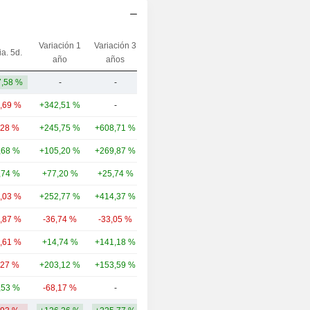
Variación 1
Variación 3
ia. 5d.
Capi.($)
año
años
,58 %
-
-
23,67 M
7,69 %
+342,51 %
-
11,17 mil M
,28 %
+245,75 %
+608,71 %
8788,69 M
,68 %
+105,20 %
+269,87 %
8411,8 M
,74 %
+77,20 %
+25,74 %
8020,59 M
3,03 %
+252,77 %
+414,37 %
7557,71 M
0,87 %
-36,74 %
-33,05 %
4060,53 M
0,61 %
+14,74 %
+141,18 %
3271,76 M
,27 %
+203,12 %
+153,59 %
2306,63 M
,53 %
-68,17 %
-
790 M