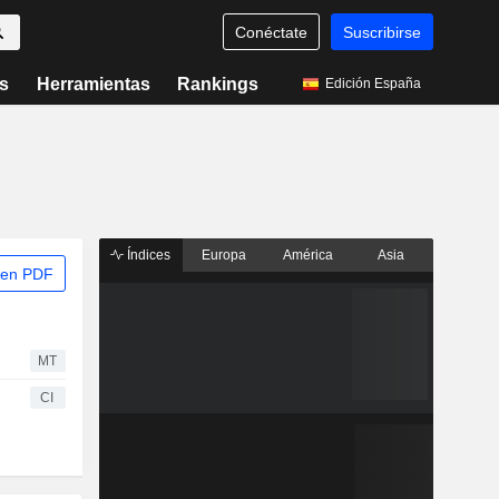
Conéctate
Suscribirse
s
Herramientas
Rankings
Edición España
Índices
Europa
América
Asia
 en PDF
MT
CI