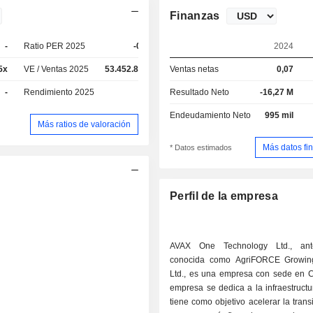
Finanzas
-
Ratio PER 2025
-0,7x
2024
5x
VE / Ventas 2025
53.452.810x
Ventas netas
0,07
-
Rendimiento 2025
-
Resultado Neto
-16,27 M
Endeudamiento Neto
995 mil
Más ratios de valoración
Más datos fi
* Datos estimados
Perfil de la empresa
AVAX One Technology Ltd., ante
conocida como AgriFORCE Growin
Ltd., es una empresa con sede en 
empresa se dedica a la infraestructur
tiene como objetivo acelerar la trans