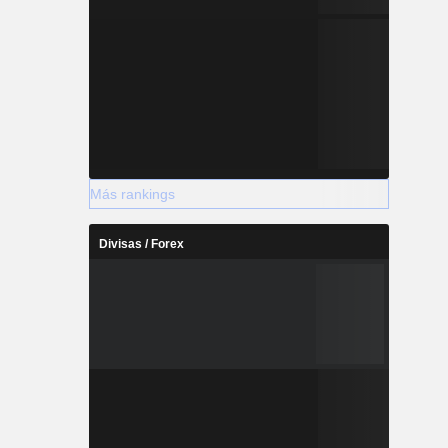
Más rankings
Divisas / Forex