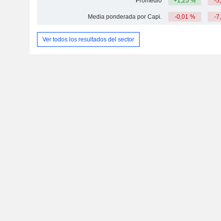
Promedio
+1,25 %
-5
Media ponderada por Capi.
-0,01 %
-7
Ver todos los resultados del sector