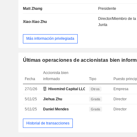
Matt Zhang
Presidente
Director/Miembro de la
Xiao-Xiao Zhu
Junta
Más información privilegiada
Últimas operaciones de accionistas bien infor
Accionista bien
Fecha
informado
Tipo
Puesto princi
27/1/26
Hivemind Capital LLC
Empresa
Otros
5/11/25
Jiehua Zhu
Director
Gratis
5/11/25
Daniel Mendes
Director
Gratis
Historial de transacciones