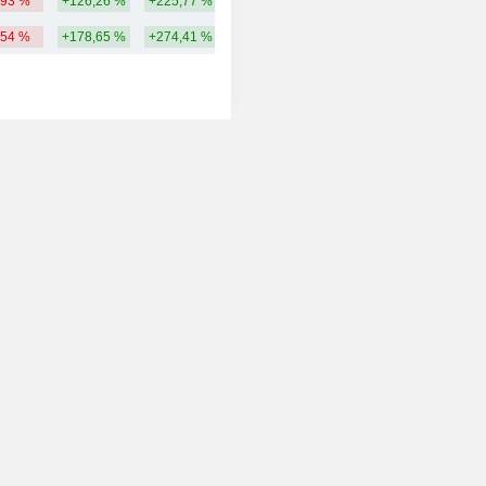
,93 %
+126,26 %
+225,77 %
6042,36 M
,54 %
+178,65 %
+274,41 %