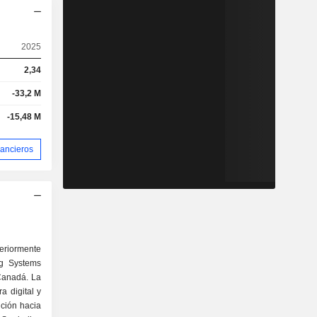
2025
2,34
-33,2 M
-15,48 M
nancieros
riormente
g Systems
Canadá. La
a digital y
ición hacia